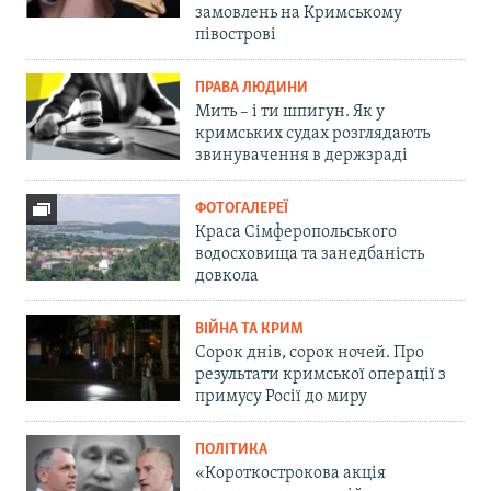
замовлень на Кримському
півострові
ПРАВА ЛЮДИНИ
Мить – і ти шпигун. Як у
кримських судах розглядають
звинувачення в держзраді
ФОТОГАЛЕРЕЇ
Краса Сімферопольського
водосховища та занедбаність
довкола
ВІЙНА ТА КРИМ
Сорок днів, сорок ночей. Про
результати кримської операції з
примусу Росії до миру
ПОЛІТИКА
«Короткострокова акція