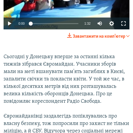
ВІДЕОУРОКИ «ELIFBE»
Русский
СВІДЧЕННЯ ОКУПАЦІЇ
Qırımtatar
0:00
1:32
УКРАЇНСЬКА ПРОБЛЕМА КРИМУ
Завантажити на комп'ютер
ДОЛУЧАЙСЯ!
ІНФОГРАФІКА
Сьогодні у Донецьку вперше за останні кілька
тижнів зібрався Євромайдан. Учасники зборів
Усі сайти RFE/RL
мали на меті вшанувати пам'ять загиблих в Києві,
запалити свічки та покласти квіти. У той же час, в
кілької десятках метрів від них розташувалась
велика кількість оборонців Донецька. Про це
повідомляє кореспондент Радіо Свобода.
Євромайданівці заздалегідь попіклувались про
власну безпеку, тож попросили про захист не тільки
міліцію, а й СБУ. Відучора через соціальні мережі