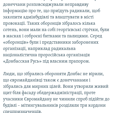
донеччани розповсюджували неправдиву
інформацію про те, що приїдуть радикали, щоб
захопити адмінбудівлі та влаштувати в місті
провокації. Таких оборонців зібралось кілька
сотень, вони мали на собі георгієвські стрічки, були
в масках і озброєні битками та палицями. Серед
«оборонців» були і представники заборонених
організації, наприклад радикальна
націоналістична проросійська організація
«Донбасская Русь» під власним прапором.
Люди, що зібрались обороняти Донбас не вірили,
що євромайданівці також є донеччанами і
зібрались для мирних цілей. Вони утворили живий
щит біля фасаду облдержадміністрації, проте
учасники Євромайдану не чинили спроб підійти до
будівлі – мітингувальників розділяли три кордони
спецпризначенців.