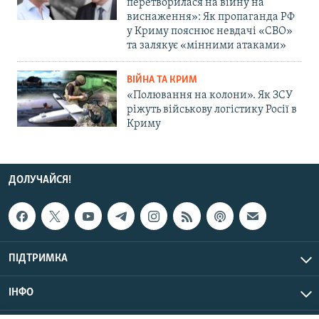
перетворилася на війну на
виснаження»: Як пропаганда РФ
у Криму пояснює невдачі «СВО»
та залякує «мінними атаками»
ВІЙНА ТА КРИМ
«Полювання на колони». Як ЗСУ
ріжуть військову логістику Росії в
Криму
ДОЛУЧАЙСЯ!
ПІДТРИМКА
ІНФО