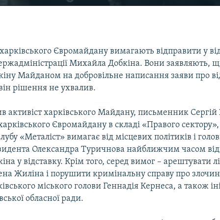
харківського Євромайдану вимагають відправити у від
держадміністрації Михайла Добкіна. Вони заявляють, щ
кіну Майданом на добровільне написання заяви про ві
він рішення не ухвалив.
вив активіст харківського Майдану, письменник Сергій
арківського Євромайдану в складі «Правого сектору»,
лубу «Металіст» вимагає від місцевих політиків і голо
резидента Олександра Туричнова найближчим часом ві
на у відставку. Крім того, серед вимог – арештувати л
ена Жиліна і порушити кримінальну справу про злочин
ківського міського голови Геннадія Кернеса, а також і
вської обласної ради.