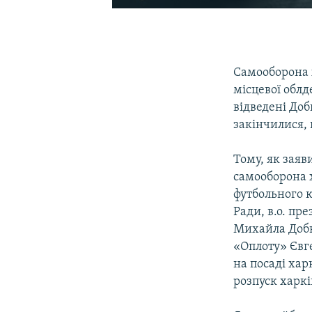
Самооборона 
місцевої обл
відведені Доб
закінчилися, 
Тому, як зая
самооборона х
футбольного к
Ради, в.о. п
Михайла Добкі
«Оплоту» Євг
на посаді хар
розпуск харкі