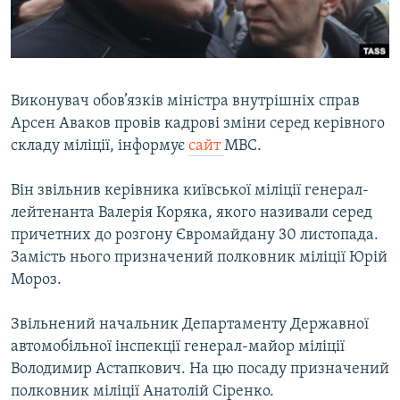
ВІДЕОУРОКИ «ELIFBE»
Русский
СВІДЧЕННЯ ОКУПАЦІЇ
Qırımtatar
УКРАЇНСЬКА ПРОБЛЕМА КРИМУ
Виконувач обов’язків міністра внутрішніх справ
ДОЛУЧАЙСЯ!
ІНФОГРАФІКА
Арсен Аваков провів кадрові зміни серед керівного
складу міліції, інформує
сайт
МВС.
Він звільнив керівника київської міліції генерал-
Усі сайти RFE/RL
лейтенанта Валерія Коряка, якого називали серед
причетних до розгону Євромайдану 30 листопада.
Замість нього призначений полковник міліції Юрій
Мороз.
Звільнений начальник Департаменту Державної
автомобільної інспекції генерал-майор міліції
Володимир Астапкович. На цю посаду призначений
полковник міліції Анатолій Сіренко.