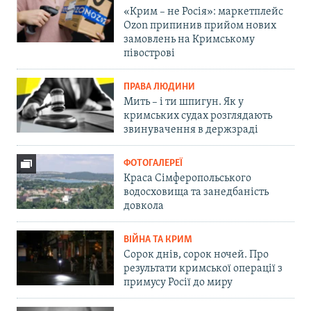
«Крим – не Росія»: маркетплейс
Ozon припинив прийом нових
замовлень на Кримському
півострові
ПРАВА ЛЮДИНИ
Мить – і ти шпигун. Як у
кримських судах розглядають
звинувачення в держзраді
ФОТОГАЛЕРЕЇ
Краса Сімферопольського
водосховища та занедбаність
довкола
ВІЙНА ТА КРИМ
Сорок днів, сорок ночей. Про
результати кримської операції з
примусу Росії до миру