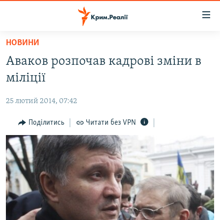
Доступність
посилання
Перейти
НОВИНИ
до
НОВИНИ
Аваков розпочав кадрові зміни в
основного
ВОДА.КРИМ
матеріалу
міліції
ВІДЕО ТА ФОТО
Перейти
до
25 лютий 2014, 07:42
ПОЛІТИКА
основної
БЛОГИ
Поділитись
Читати без VPN
навігації
Перейти
ПОГЛЯД
до
ІНТЕРВ'Ю
пошуку
ВСЕ ЗА ДЕНЬ
СПЕЦПРОЕКТИ
ЯК ОБІЙТИ БЛОКУВАННЯ
ДЕПОРТАЦІЯ