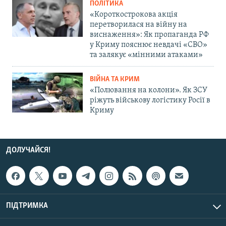
ПОЛІТИКА
«Короткострокова акція
перетворилася на війну на
виснаження»: Як пропаганда РФ
у Криму пояснює невдачі «СВО»
та залякує «мінними атаками»
ВІЙНА ТА КРИМ
«Полювання на колони». Як ЗСУ
ріжуть військову логістику Росії в
Криму
ДОЛУЧАЙСЯ!
ПІДТРИМКА