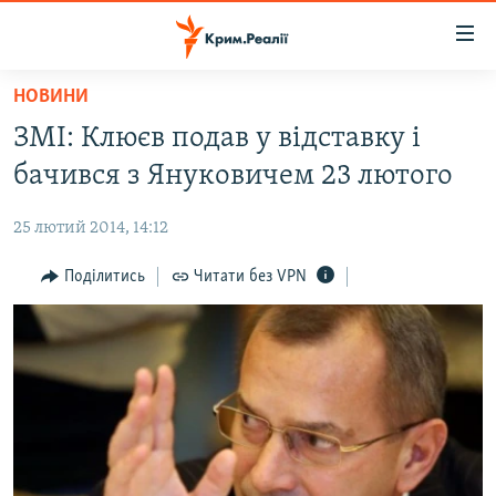
Доступність
посилання
Перейти
НОВИНИ
до
НОВИНИ
ЗМІ: Клюєв подав у відставку і
основного
ВОДА.КРИМ
матеріалу
бачився з Януковичем 23 лютого
ВІДЕО ТА ФОТО
Перейти
до
25 лютий 2014, 14:12
ПОЛІТИКА
основної
БЛОГИ
Поділитись
Читати без VPN
навігації
Перейти
ПОГЛЯД
до
ІНТЕРВ'Ю
пошуку
ВСЕ ЗА ДЕНЬ
СПЕЦПРОЕКТИ
ЯК ОБІЙТИ БЛОКУВАННЯ
ДЕПОРТАЦІЯ