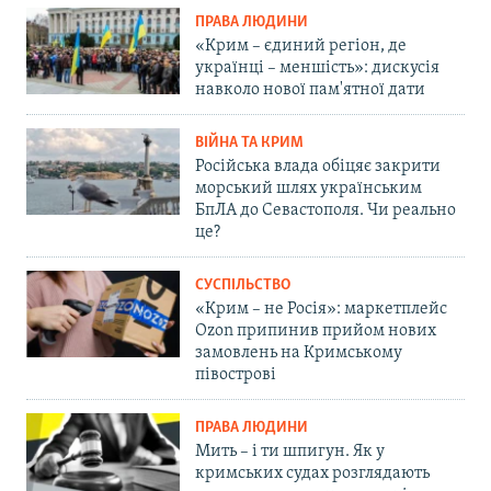
ПРАВА ЛЮДИНИ
«Крим – єдиний регіон, де
українці – меншість»: дискусія
навколо нової пам'ятної дати
ВІЙНА ТА КРИМ
Російська влада обіцяє закрити
морський шлях українським
БпЛА до Севастополя. Чи реально
це?
СУСПІЛЬСТВО
«Крим – не Росія»: маркетплейс
Ozon припинив прийом нових
замовлень на Кримському
півострові
ПРАВА ЛЮДИНИ
Мить – і ти шпигун. Як у
кримських судах розглядають