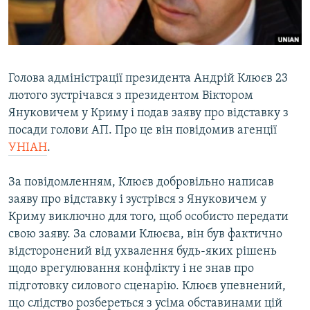
ВІДЕОУРОКИ «ELIFBE»
Русский
СВІДЧЕННЯ ОКУПАЦІЇ
Qırımtatar
УКРАЇНСЬКА ПРОБЛЕМА КРИМУ
Голова адміністрації президента Андрій Клюєв 23
ДОЛУЧАЙСЯ!
ІНФОГРАФІКА
лютого зустрічався з президентом Віктором
Януковичем у Криму і подав заяву про відставку з
посади голови АП. Про це він повідомив агенції
УНІАН
.
Усі сайти RFE/RL
За повідомленням, Клюєв добровільно написав
заяву про відставку і зустрівся з Януковичем у
Криму виключно для того, щоб особисто передати
свою заяву. За словами Клюєва, він був фактично
відсторонений від ухвалення будь-яких рішень
щодо врегулювання конфлікту і не знав про
підготовку силового сценарію. Клюєв упевнений,
що слідство розбереться з усіма обставинами цій