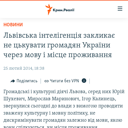
Доступність
посилання
Перейти
НОВИНИ
до
НОВИНИ
Львівська інтелігенція закликає
основного
ВОДА.КРИМ
матеріалу
не цькувати громадян України
ВІДЕО ТА ФОТО
Перейти
через мову і місце проживання
до
ПОЛІТИКА
основної
25 лютий 2014, 18:38
БЛОГИ
навігації
Перейти
Поділитись
Читати без VPN
ПОГЛЯД
до
Громадські і культурні діячі Львова, серед них Юрій
ІНТЕРВ'Ю
пошуку
Шухевич, Мирослав Маринович, Ігор Калинець,
ВСЕ ЗА ДЕНЬ
звернулися сьогодні до влади з вимогою проводити
СПЕЦПРОЕКТИ
зважену культурну і мовну політику, не
дискримінувати громадян залежно від мови, якою
ЯК ОБІЙТИ БЛОКУВАННЯ
ДЕПОРТАЦІЯ
вони спілкуються, чи місця проживання.