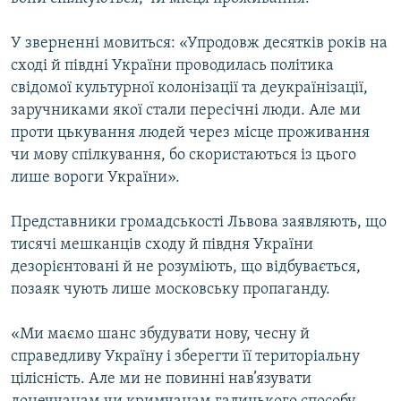
ВІДЕОУРОКИ «ELIFBE»
Русский
У зверненні мовиться: «Упродовж десятків років на
СВІДЧЕННЯ ОКУПАЦІЇ
Qırımtatar
сході й півдні України проводилась політика
УКРАЇНСЬКА ПРОБЛЕМА КРИМУ
свідомої культурної колонізації та деукраїнізації,
заручниками якої стали пересічні люди. Але ми
ДОЛУЧАЙСЯ!
ІНФОГРАФІКА
проти цькування людей через місце проживання
чи мову спілкування, бо скористаються із цього
лише вороги України».
Усі сайти RFE/RL
Представники громадськості Львова заявляють, що
тисячі мешканців сходу й півдня України
дезорієнтовані й не розуміють, що відбувається,
позаяк чують лише московську пропаганду.
«Ми маємо шанс збудувати нову, чесну й
справедливу Україну і зберегти її територіальну
цілісність. Але ми не повинні нав’язувати