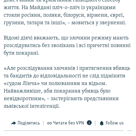
донеччанам чи кримчанам галицького способу
життя. На Майдані пліч-о-пліч із українцями
стояли росіяни, поляки, білоруси, вірмени, євреї,
грузини, татари та інші», – мовиться у зверненні.
Відомі діячі вважають, що злочини режиму мають
розслідуватись без зволікань і всі причетні повинні
бути покарані.
«Але розслідування злочинів і притягнення вбивць
та бандитів до відповідальності не слід підміняти
«судом Лінча» чи полюванням на відьом.
Найважливіше, аби покарання убивць було
невідворотним», – застерігають представники
львівської інтелігенції.
Поділитись
Читати без VPN
Follow us