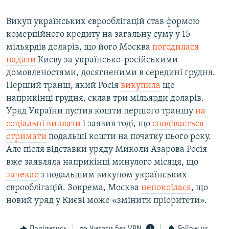
Викуп українських єврооблігацій став формою
комерційного кредиту на загальну суму у 15
мільярдів доларів, що його Москва
погодилася
надати
Києву за українсько-російськими
домовленостями, досягненими в середині грудня.
Перший транш, який Росія
викупила
ще
наприкінці грудня, склав три мільярди доларів.
Уряд України пустив кошти першого траншу
на
соціальні виплати
і заявив тоді, що
сподівається
отримати
подальші кошти на початку цього року.
Але після відставки уряду Миколи Азарова Росія
вже заявляла наприкінці минулого місяця, що
зачекає
з подальшим викупом українських
єврооблігацій. Зокрема, Москва
непокоїлася
, що
новий уряд у Києві може «змінити пріоритети».