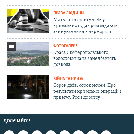
ПРАВА ЛЮДИНИ
Мить – і ти шпигун. Як у
кримських судах розглядають
звинувачення в держзраді
ФОТОГАЛЕРЕЇ
Краса Сімферопольського
водосховища та занедбаність
довкола
ВІЙНА ТА КРИМ
Сорок днів, сорок ночей. Про
результати кримської операції з
примусу Росії до миру
ДОЛУЧАЙСЯ!