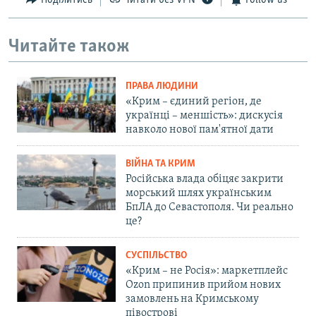
Поділитись
Читати без VPN
Follow us
Читайте також
ПРАВА ЛЮДИНИ
«Крим – єдиний регіон, де
українці – меншість»: дискусія
навколо нової пам'ятної дати
ВІЙНА ТА КРИМ
Російська влада обіцяє закрити
морський шлях українським
БпЛА до Севастополя. Чи реально
це?
СУСПІЛЬСТВО
«Крим – не Росія»: маркетплейс
Ozon припинив прийом нових
замовлень на Кримському
півострові