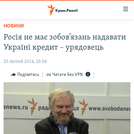
Доступність
посилання
Перейти
НОВИНИ
до
НОВИНИ
Росія не має зобов’язань надавати
основного
ВОДА.КРИМ
матеріалу
Україні кредит – урядовець
ВІДЕО ТА ФОТО
Перейти
до
25 лютий 2014, 23:58
ПОЛІТИКА
основної
БЛОГИ
Поділитись
Читати без VPN
навігації
Перейти
ПОГЛЯД
до
ІНТЕРВ'Ю
пошуку
ВСЕ ЗА ДЕНЬ
СПЕЦПРОЕКТИ
ЯК ОБІЙТИ БЛОКУВАННЯ
ДЕПОРТАЦІЯ