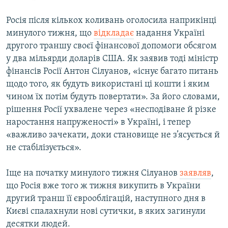
Росія після кількох коливань оголосила наприкінці
минулого тижня, що
відкладає
надання Україні
другого траншу своєї фінансової допомоги обсягом
у два мільярди доларів США. Як заявив тоді міністр
фінансів Росії Антон Сілуанов, «існує багато питань
щодо того, як будуть використані ці кошти і яким
чином їх потім будуть повертати». За його словами,
рішення Росії ухвалене через «несподіване й різке
наростання напруженості» в Україні, і тепер
«важливо зачекати, доки становище не з’ясується й
не стабілізується».
Іще на початку минулого тижня Сілуанов
заявляв
,
що Росія вже того ж тижня викупить в України
другий транш її єврооблігацій, наступного дня в
Києві спалахнули нові сутички, в яких загинули
десятки людей.