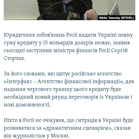
ВІДЕОУРОКИ «ELIFBE»
Русский
СВІДЧЕННЯ ОКУПАЦІЇ
Qırımtatar
УКРАЇНСЬКА ПРОБЛЕМА КРИМУ
Юридичних зобов’язань Росії надати Україні повну
ДОЛУЧАЙСЯ!
ІНФОГРАФІКА
суму кредиту у 15 мільярдів доларів немає, заявив
сьогодні заступник міністра фінансів Росії Сергій
Сторчак.
Усі сайти RFE/RL
За його словами, які цитує російське агентство
«Інтерфакс – Агентство фінансової інформації», для
надання чергового траншу цього кредиту буде
необхідний новий раунд переговорів із Україною і
нові домовленості.
Ніхто в Росії не очікував, що ситуація в Україні буде
розвиватися за «драматичним сценарієм», сказав
він журналістам у Москві.