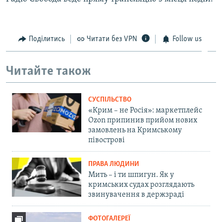
ВІДЕОУРОКИ «ELIFBE»
Русский
СВІДЧЕННЯ ОКУПАЦІЇ
Qırımtatar
Поділитись
Читати без VPN
Follow us
УКРАЇНСЬКА ПРОБЛЕМА КРИМУ
ДОЛУЧАЙСЯ!
ІНФОГРАФІКА
Читайте також
СУСПІЛЬСТВО
Усі сайти RFE/RL
«Крим – не Росія»: маркетплейс
Ozon припинив прийом нових
замовлень на Кримському
півострові
ПРАВА ЛЮДИНИ
Мить – і ти шпигун. Як у
кримських судах розглядають
звинувачення в держзраді
ФОТОГАЛЕРЕЇ