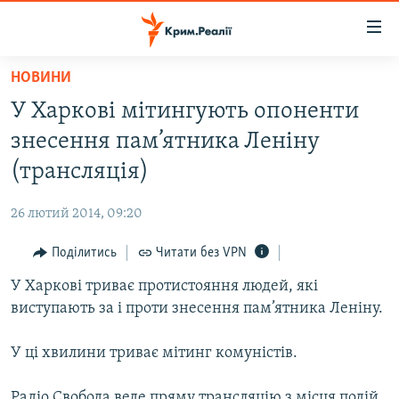
Доступність
посилання
Перейти
НОВИНИ
до
НОВИНИ
У Харкові мітингують опоненти
основного
ВОДА.КРИМ
матеріалу
знесення пам’ятника Леніну
ВІДЕО ТА ФОТО
Перейти
(трансляція)
до
ПОЛІТИКА
основної
26 лютий 2014, 09:20
БЛОГИ
навігації
Перейти
Поділитись
Читати без VPN
ПОГЛЯД
до
У Харкові триває протистояння людей, які
ІНТЕРВ'Ю
пошуку
виступають за і проти знесення пам’ятника Леніну.
ВСЕ ЗА ДЕНЬ
СПЕЦПРОЕКТИ
У ці хвилини триває мітинг комуністів.
ЯК ОБІЙТИ БЛОКУВАННЯ
ДЕПОРТАЦІЯ
Радіо Свобода веде пряму трансляцію з місця подій.