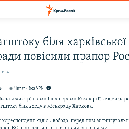
агштоку біля харківської
ради повісили прапор Рос
10:54
ь
Читати без VPN
іївськими стрічками і прапорами Компартії вивісили р
гштоку біля входу в міськраду Харкова.
є кореспондент Радіо Свобода, перед цим мітингувальн
пор ЄС, порвали його і потопталися по ньому.