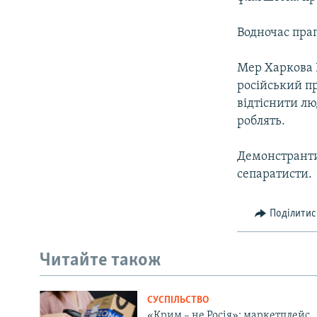
ВІДЕОУРОКИ «ELIFBE»
СВІДЧЕННЯ ОКУПАЦІЇ
Водночас пра
УКРАЇНСЬКА ПРОБЛЕМА КРИМУ
Мер Харкова 
ІНФОГРАФІКА
російський пр
відтіснити лю
роблять.
Демонстранти 
сепаратисти.
Поділитис
Читайте також
СУСПІЛЬСТВО
«Крим – не Росія»: маркетплейс