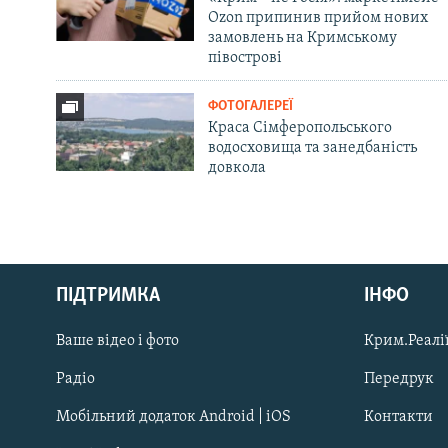
Ozon припинив прийом нових
замовлень на Кримському
півострові
ФОТОГАЛЕРЕЇ
Краса Сімферопольського
водосховища та занедбаність
довкола
Русский
Qırımtatar
ПІДТРИМКА
ІНФО
Ваше відео і фото
Крим.Реалії
ДОЛУЧАЙСЯ!
Радіо
Передрук
Мобільний додаток Android | iOS
Контакти