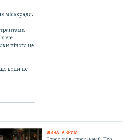
ля міськради.
странтами
 хоче
поки нічого не
 що вони не
ВІЙНА ТА КРИМ
Сорок днів, сорок ночей. Про