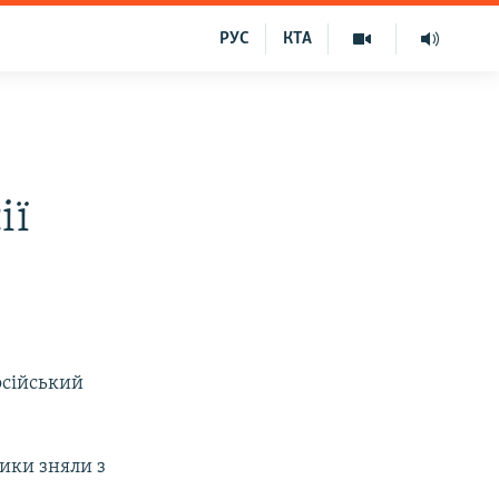
РУС
КТА
ії
осійський
ики зняли з