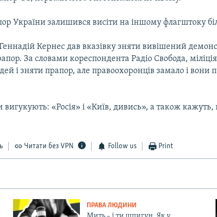
пор України залишився висіти на іншому флагштоку бі
Геннадій Кернес дав вказівку зняти вивішений демон
апор. За словами кореспондента Радіо Свобода, міліція
дей і зняти прапор, але правоохоронців замало і вони 
вигукують: «Росія» і «Київ, дивись», а також кажуть,
ь
Читати без VPN
Follow us
Print
ПРАВА ЛЮДИНИ
Мить – і ти шпигун. Як у