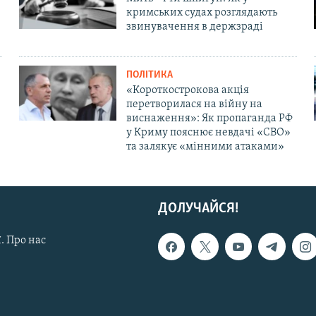
кримських судах розглядають
звинувачення в держзраді
ПОЛІТИКА
«Короткострокова акція
перетворилася на війну на
виснаження»: Як пропаганда РФ
у Криму пояснює невдачі «СВО»
та залякує «мінними атаками»
ДОЛУЧАЙСЯ!
. Про нас