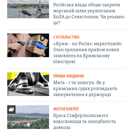
Російська влада обіцяє закрити
морський шлях українським
БпЛА до Севастополя. Чи реально
це?
СУСПІЛЬСТВО
«Крим – не Росія»: маркетплейс
Ozon припинив прийом нових
замовлень на Кримському
півострові
ПРАВА ЛЮДИНИ
Мить – і ти шпигун. Як у
кримських судах розглядають
звинувачення в держзраді
ФОТОГАЛЕРЕЇ
Краса Сімферопольського
водосховища та занедбаність
довкола