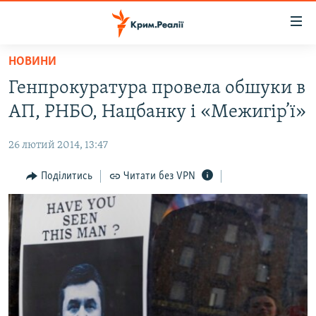
Доступність
посилання
Перейти
НОВИНИ
до
НОВИНИ
Генпрокуратура провела обшуки в
основного
ВОДА.КРИМ
матеріалу
АП, РНБО, Нацбанку і «Межигір’ї»
ВІДЕО ТА ФОТО
Перейти
до
26 лютий 2014, 13:47
ПОЛІТИКА
основної
БЛОГИ
Поділитись
Читати без VPN
навігації
Перейти
ПОГЛЯД
до
ІНТЕРВ'Ю
пошуку
ВСЕ ЗА ДЕНЬ
СПЕЦПРОЕКТИ
ЯК ОБІЙТИ БЛОКУВАННЯ
ДЕПОРТАЦІЯ