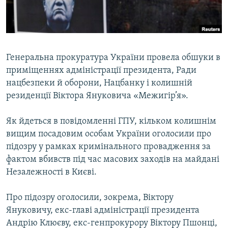
ВІДЕОУРОКИ «ELIFBE»
Русский
СВІДЧЕННЯ ОКУПАЦІЇ
Qırımtatar
УКРАЇНСЬКА ПРОБЛЕМА КРИМУ
Генеральна прокуратура України провела обшуки в
ДОЛУЧАЙСЯ!
ІНФОГРАФІКА
приміщеннях адміністрації президента, Ради
нацбезпеки й оборони, Нацбанку і колишній
резиденції Віктора Януковича «Межигір’я».
Усі сайти RFE/RL
Як йдеться в повідомленні ГПУ, кільком колишнім
вищим посадовим особам України оголосили про
підозру у рамках кримінального провадження за
фактом вбивств під час масових заходів на майдані
Незалежності в Києві.
Про підозру оголосили, зокрема, Віктору
Януковичу, екс-главі адміністрації президента
Андрію Клюєву, екс-генпрокурору Віктору Пшонці,