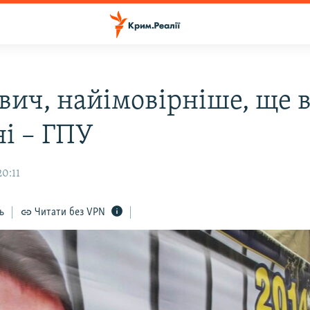
вич, найімовірніше, ще 
ні – ГПУ
20:11
ь
Читати без VPN