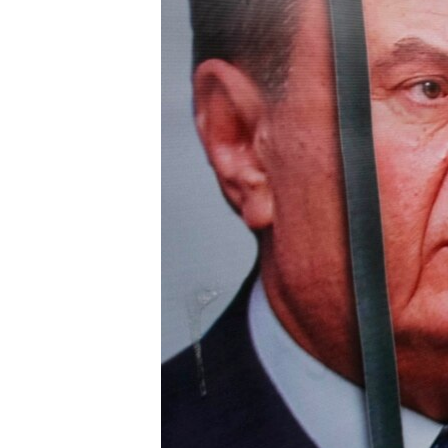
ВІДЕОУРОКИ «ELIFBE»
СВІДЧЕННЯ ОКУПАЦІЇ
УКРАЇНСЬКА ПРОБЛЕМА КРИМУ
ІНФОГРАФІКА