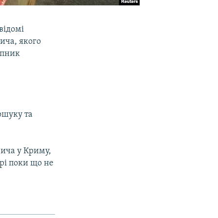
відомі
ича, якого
упник
ошуку та
ича у Криму,
рі поки що не