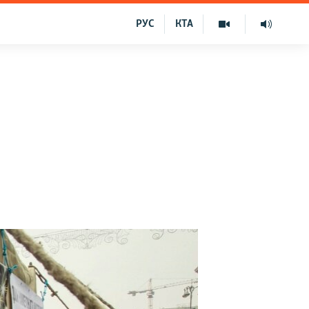
РУС
КТА
в