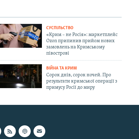
СУСПІЛЬСТВО
«Крим – не Росія»: маркетплейс
Ozon припинив прийом нових
замовлень на Кримському
півострові
ВІЙНА ТА КРИМ
Сорок днів, сорок ночей. Про
результати кримської операції з
примусу Росії до миру