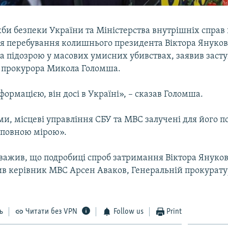
би безпеки України та Міністерства внутрішніх справ 
ця перебування колишнього президента Віктора Януков
а підозрою у масових умисних убивствах, заявив заст
 прокурора Микола Голомша.
ормацією, він досі в Україні», – сказав Голомша.
ми, місцеві управління СБУ та МВС залучені для його п
повною мірою».
уважив, що подробиці спроб затримання Віктора Януков
рив керівник МВС Арсен Аваков, Генеральній прокурату
ь
Читати без VPN
Follow us
Print