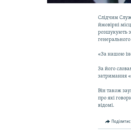
Слідчим Служ
ймовірні міс
розшукують з
генерального
«За нашою інф
За його слова
затримання «
Він також за
про які гово
відомі.
Поділитис