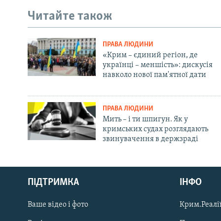
Читайте також
ПРАВА ЛЮДИНИ
«Крим – єдиний регіон, де
українці – меншість»: дискусія
навколо нової пам'ятної дати
ПРАВА ЛЮДИНИ
Мить – і ти шпигун. Як у
кримських судах розглядають
звинувачення в держзраді
Русский
ПІДТРИМКА
ІНФО
Qırımtatar
Ваше відео і фото
Крим.Реалії
ДОЛУЧАЙСЯ!