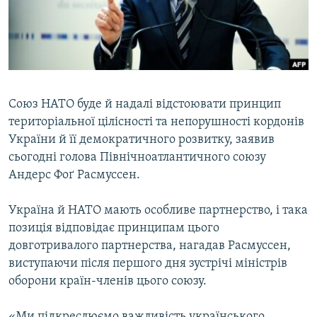
ВІДЕОУРОКИ «ELIFBE»
Русский
СВІДЧЕННЯ ОКУПАЦІЇ
Qırımtatar
УКРАЇНСЬКА ПРОБЛЕМА КРИМУ
ДОЛУЧАЙСЯ!
ІНФОГРАФІКА
Союз НАТО буде й надалі відстоювати принцип
територіальної цілісності та непорушності кордонів
України й її демократичного розвитку, заявив
Усі сайти RFE/RL
сьогодні голова Північноатлантичного союзу
Андерс Фоґ Расмуссен.
Україна й НАТО мають особливе партнерство, і така
позиція відповідає принципам цього
довготривалого партнерства, нагадав Расмуссен,
виступаючи після першого дня зустрічі міністрів
оборони країн-членів цього союзу.
«Ми підкреслюємо важливість українського