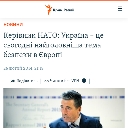
Доступність
посилання
Перейти
НОВИНИ
до
НОВИНИ
Керівник НАТО: Україна – це
основного
ВОДА.КРИМ
матеріалу
сьогодні найголовніша тема
ВІДЕО ТА ФОТО
Перейти
безпеки в Європі
до
ПОЛІТИКА
основної
26 лютий 2014, 21:18
БЛОГИ
навігації
Перейти
Поділитись
Читати без VPN
ПОГЛЯД
до
ІНТЕРВ'Ю
пошуку
ВСЕ ЗА ДЕНЬ
СПЕЦПРОЕКТИ
ЯК ОБІЙТИ БЛОКУВАННЯ
ДЕПОРТАЦІЯ