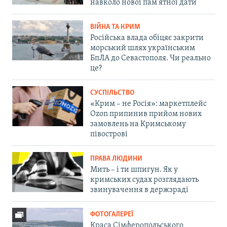
навколо нової пам'ятної дати
ВІЙНА ТА КРИМ
Російська влада обіцяє закрити
морський шлях українським
БпЛА до Севастополя. Чи реально
це?
СУСПІЛЬСТВО
«Крим – не Росія»: маркетплейс
Ozon припинив прийом нових
замовлень на Кримському
півострові
ПРАВА ЛЮДИНИ
Мить – і ти шпигун. Як у
кримських судах розглядають
звинувачення в держзраді
ФОТОГАЛЕРЕЇ
Краса Сімферопольського