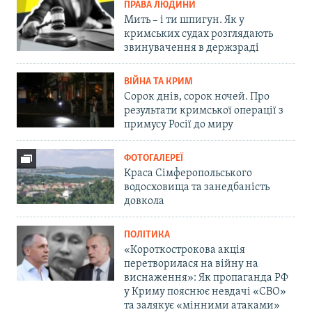
ПРАВА ЛЮДИНИ
Мить – і ти шпигун. Як у
кримських судах розглядають
звинувачення в держзраді
ВІЙНА ТА КРИМ
Сорок днів, сорок ночей. Про
результати кримської операції з
примусу Росії до миру
ФОТОГАЛЕРЕЇ
Краса Сімферопольського
водосховища та занедбаність
довкола
ПОЛІТИКА
«Короткострокова акція
перетворилася на війну на
виснаження»: Як пропаганда РФ
у Криму пояснює невдачі «СВО»
та залякує «мінними атаками»