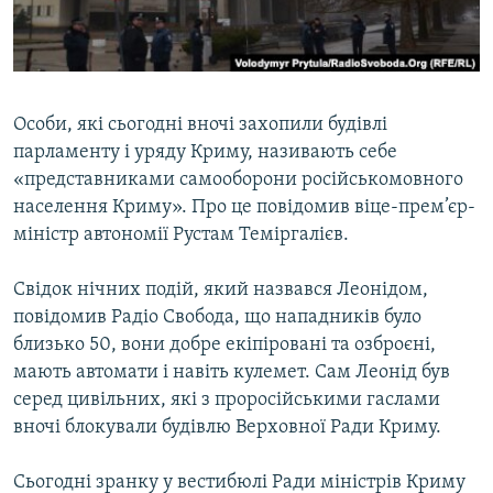
ВІДЕОУРОКИ «ELIFBE»
Русский
СВІДЧЕННЯ ОКУПАЦІЇ
Qırımtatar
УКРАЇНСЬКА ПРОБЛЕМА КРИМУ
Особи, які сьогодні вночі захопили будівлі
ДОЛУЧАЙСЯ!
ІНФОГРАФІКА
парламенту і уряду Криму, називають себе
«представниками самооборони російськомовного
населення Криму». Про це повідомив віце-прем’єр-
міністр автономії Рустам Теміргалієв.
Усі сайти RFE/RL
Свідок нічних подій, який назвався Леонідом,
повідомив Радіо Свобода, що нападників було
близько 50, вони добре екіпіровані та озброєні,
мають автомати і навіть кулемет. Сам Леонід був
серед цивільних, які з проросійськими гаслами
вночі блокували будівлю Верховної Ради Криму.
Сьогодні зранку у вестибюлі Ради міністрів Криму