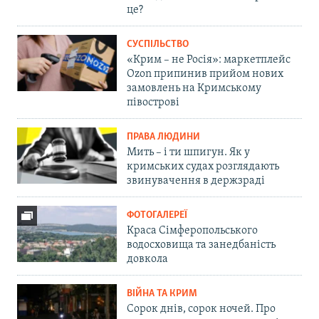
це?
СУСПІЛЬСТВО
«Крим – не Росія»: маркетплейс
Ozon припинив прийом нових
замовлень на Кримському
півострові
ПРАВА ЛЮДИНИ
Мить – і ти шпигун. Як у
кримських судах розглядають
звинувачення в держзраді
ФОТОГАЛЕРЕЇ
Краса Сімферопольського
водосховища та занедбаність
довкола
ВІЙНА ТА КРИМ
Сорок днів, сорок ночей. Про