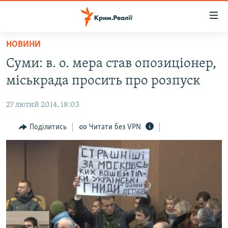
Доступність
посилання
Перейти
НОВИНИ
до
НОВИНИ
Суми: в. о. мера став опозиціонер,
основного
ВОДА.КРИМ
матеріалу
міськрада просить про розпуск
ВІДЕО ТА ФОТО
Перейти
до
27 лютий 2014, 18:03
ПОЛІТИКА
основної
БЛОГИ
Поділитись
Читати без VPN
навігації
Перейти
ПОГЛЯД
до
ІНТЕРВ'Ю
пошуку
ВСЕ ЗА ДЕНЬ
СПЕЦПРОЕКТИ
ЯК ОБІЙТИ БЛОКУВАННЯ
ДЕПОРТАЦІЯ