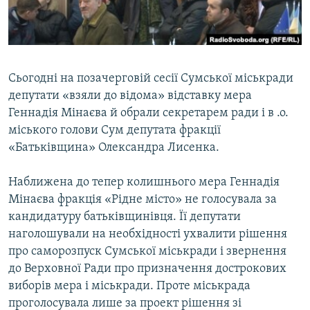
ВІДЕОУРОКИ «ELIFBE»
Русский
СВІДЧЕННЯ ОКУПАЦІЇ
Qırımtatar
УКРАЇНСЬКА ПРОБЛЕМА КРИМУ
Сьогодні на позачерговій сесії Сумської міськради
ДОЛУЧАЙСЯ!
ІНФОГРАФІКА
депутати «взяли до відома» відставку мера
Геннадія Мінаєва й обрали секретарем ради і в .о.
міського голови Сум депутата фракції
«Батьківщина» Олександра Лисенка.
Усі сайти RFE/RL
Наближена до тепер колишнього мера Геннадія
Мінаєва фракція «Рідне місто» не голосувала за
кандидатуру батьківщинівця. Її депутати
наголошували на необхідності ухвалити рішення
про саморозпуск Сумської міськради і звернення
до Верховної Ради про призначення дострокових
виборів мера і міськради. Проте міськрада
проголосувала лише за проект рішення зі