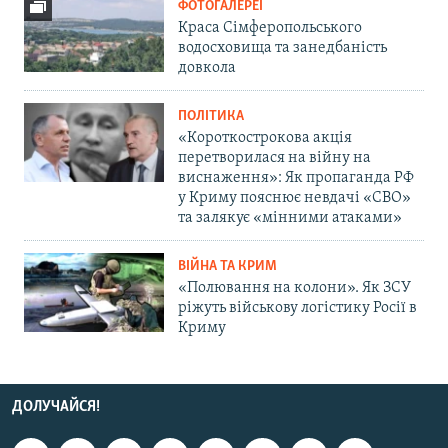
ФОТОГАЛЕРЕЇ
Краса Сімферопольського
водосховища та занедбаність
довкола
ПОЛІТИКА
«Короткострокова акція
перетворилася на війну на
виснаження»: Як пропаганда РФ
у Криму пояснює невдачі «СВО»
та залякує «мінними атаками»
ВІЙНА ТА КРИМ
«Полювання на колони». Як ЗСУ
ріжуть військову логістику Росії в
Криму
ДОЛУЧАЙСЯ!