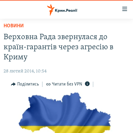
Доступність
посилання
Перейти
НОВИНИ
до
НОВИНИ
Верховна Рада звернулася до
основного
ВОДА.КРИМ
матеріалу
країн-гарантів через агресію в
ВІДЕО ТА ФОТО
Перейти
Криму
до
ПОЛІТИКА
основної
28 лютий 2014, 10:54
БЛОГИ
навігації
Перейти
Поділитись
Читати без VPN
ПОГЛЯД
до
ІНТЕРВ'Ю
пошуку
ВСЕ ЗА ДЕНЬ
СПЕЦПРОЕКТИ
ЯК ОБІЙТИ БЛОКУВАННЯ
ДЕПОРТАЦІЯ