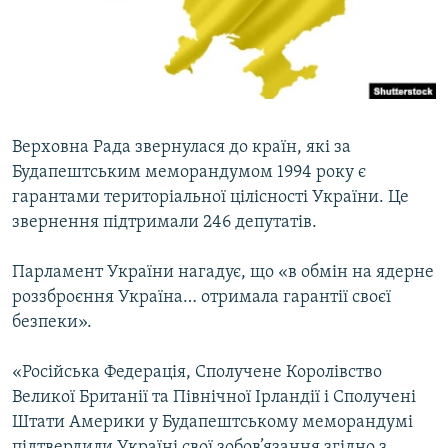
ВІДЕОУРОКИ «ELIFBE»
Русский
СВІДЧЕННЯ ОКУПАЦІЇ
Qırımtatar
УКРАЇНСЬКА ПРОБЛЕМА КРИМУ
ДОЛУЧАЙСЯ!
ІНФОГРАФІКА
Верховна Рада звернулася до країн, які за
Будапештським меморандумом 1994 року є
гарантами територіальної цілісності України. Це
Усі сайти RFE/RL
звернення підтримали 246 депутатів.
Парламент України нагадує, що «в обмін на ядерне
роззброєння Україна… отримала гарантії своєї
безпеки».
«Російська Федерація, Сполучене Королівство
Великої Британії та Північної Ірландії і Сполучені
Штати Америки у Будапештському меморандумі
підтвердили Україні свої зобов’язання згідно з