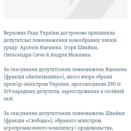
ВІДЕОУРОКИ «ELIFBE»
Русский
СВІДЧЕННЯ ОКУПАЦІЇ
Qırımtatar
УКРАЇНСЬКА ПРОБЛЕМА КРИМУ
Верховна Рада України достроково припинила
ДОЛУЧАЙСЯ!
ІНФОГРАФІКА
депутатські повноваження новообраних членів
уряду: Арсенія Яценюка, Ігоря Швайки,
Олександра Сича й Андрія Мохника.
Усі сайти RFE/RL
За скасування депутатських повноважень Яценюка
(фракція «Батьківщина»), якого вчора обрали
прем’єр-міністром України, проголосували 290 із
319 народних депутатів, зареєстрованих в сесійній
залі.
За скасування депутатських повноважень Швайки
(фракція «Свобода»), обраного міністром
агропромислового комплексу і продовольства,