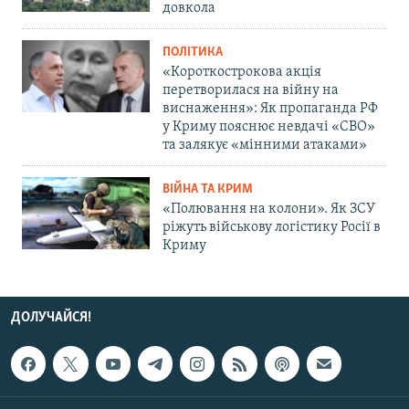
довкола
ПОЛІТИКА
«Короткострокова акція
перетворилася на війну на
виснаження»: Як пропаганда РФ
у Криму пояснює невдачі «СВО»
та залякує «мінними атаками»
ВІЙНА ТА КРИМ
«Полювання на колони». Як ЗСУ
ріжуть військову логістику Росії в
Криму
ДОЛУЧАЙСЯ!