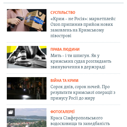
СУСПІЛЬСТВО
«Крим – не Росія»: маркетплейс
Ozon припинив прийом нових
замовлень на Кримському
півострові
ПРАВА ЛЮДИНИ
Мить – і ти шпигун. Як у
кримських судах розглядають
звинувачення в держзраді
ВІЙНА ТА КРИМ
Сорок днів, сорок ночей. Про
результати кримської операції з
примусу Росії до миру
ФОТОГАЛЕРЕЇ
Краса Сімферопольського
водосховища та занедбаність