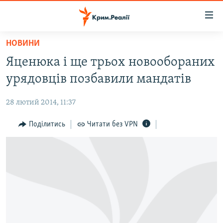
Доступність
посилання
Перейти
НОВИНИ
до
НОВИНИ
Яценюка і ще трьох новообораних
основного
ВОДА.КРИМ
матеріалу
урядовців позбавили мандатів
ВІДЕО ТА ФОТО
Перейти
до
28 лютий 2014, 11:37
ПОЛІТИКА
основної
БЛОГИ
Поділитись
Читати без VPN
навігації
Перейти
ПОГЛЯД
до
ІНТЕРВ'Ю
пошуку
ВСЕ ЗА ДЕНЬ
СПЕЦПРОЕКТИ
ЯК ОБІЙТИ БЛОКУВАННЯ
ДЕПОРТАЦІЯ