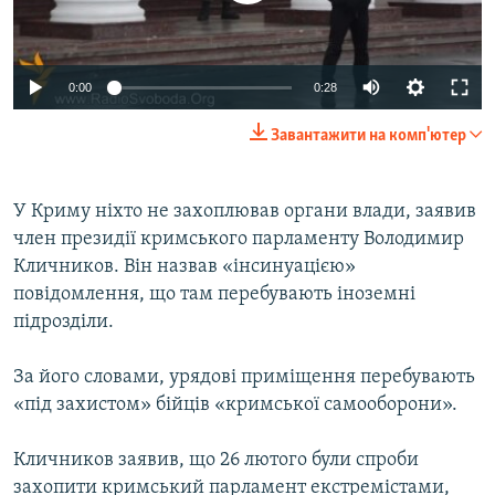
ВІДЕОУРОКИ «ELIFBE»
Русский
СВІДЧЕННЯ ОКУПАЦІЇ
Qırımtatar
0:00
0:28
УКРАЇНСЬКА ПРОБЛЕМА КРИМУ
Завантажити на комп'ютер
ДОЛУЧАЙСЯ!
ІНФОГРАФІКА
У Криму ніхто не захоплював органи влади, заявив
член президії кримського парламенту Володимир
Усі сайти RFE/RL
Кличников. Він назвав «інсинуацією»
повідомлення, що там перебувають іноземні
підрозділи.
За його словами, урядові приміщення перебувають
«під захистом» бійців «кримської самооборони».
Кличников заявив, що 26 лютого були спроби
захопити кримський парламент екстремістами,