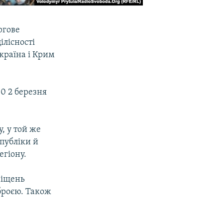
ргове
ілісності
країна і Крим
0 2 березня
, у той же
спубліки й
гіону.
міщень
броєю. Також