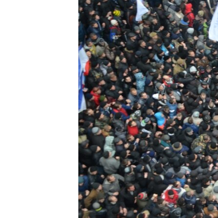
ВІДЕОУРОКИ «ELIFBE»
СВІДЧЕННЯ ОКУПАЦІЇ
УКРАЇНСЬКА ПРОБЛЕМА КРИМУ
ІНФОГРАФІКА