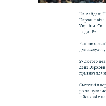
На майдані Не
Народне віче,
України. Як п
– єдині!».
Раніше орган
для заслухову
27 лютого нев
день Верховна
призначила н
Сьогодні в а
розташувалися
військові є на