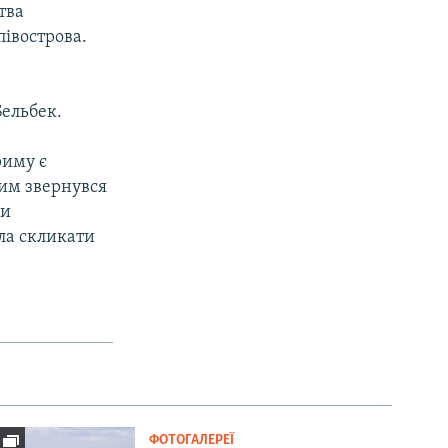
тва
півострова.
ельбек.
риму є
цим звернувся
ми
ала скликати
ФОТОГАЛЕРЕЇ