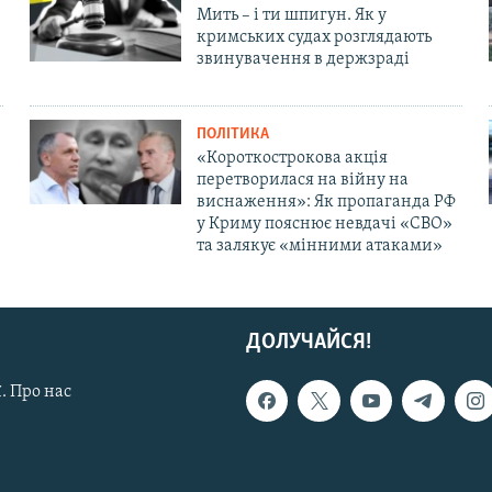
Мить – і ти шпигун. Як у
кримських судах розглядають
звинувачення в держзраді
ПОЛІТИКА
«Короткострокова акція
перетворилася на війну на
виснаження»: Як пропаганда РФ
у Криму пояснює невдачі «СВО»
та залякує «мінними атаками»
ДОЛУЧАЙСЯ!
. Про нас