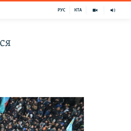
РУС
КТА
ся