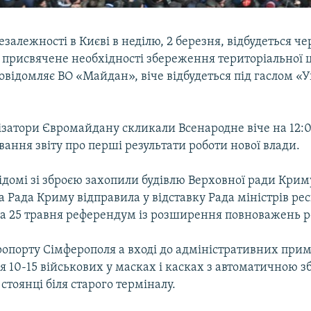
залежності в Києві в неділю, 2 березня, відбудеться че
 присвячене необхідності збереження територіальної ц
овідомляє ВО «Майдан», віче відбудеться під гаслом «У
ізатори Євромайдану скликали Всенародне віче на 12:0
вання звіту про перші результати роботи нової влади.
ідомі зі зброєю захопили будівлю Верховної ради Криму
 Рада Криму відправила у відставку Рада міністрів ре
а 25 травня референдум із розширення повноважень ре
еропорту Сімферополя а вході до адміністративних при
 10-15 військових у масках і касках з автоматичною з
 стоянці біля старого терміналу.