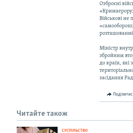
Озброєні вій
«Кримаерорух»
Військові не 
«самооборонці
розташований
Міністр внутр
збройним втор
до країн, як
територіально
засідання Ра
Поділитис
Читайте також
СУСПІЛЬСТВО