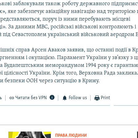
ськові заблокували також роботу державного підприємс
, яке забезпечує авіаційну навігацію над територією 
представляються, поруч із ними перебувають місцеві
». За даними МВС, російські військові контролюють і
 під Севастополем український військовий аеродром Б
ішніх справ Арсен Аваков заявив, що останні події в К
гненням і окупацією. Парламент України у зв’язку з 
і за Будапештським меморандумом 1994 року є гаранта
ї цілісності України. Крім того, Верховна Рада заклик
ди безпеки ООН через ситуацію в Криму.
ь
Читати без VPN
Follow us
Print
ПРАВА ЛЮДИНИ