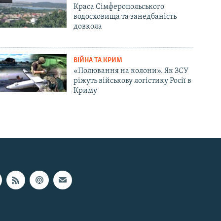
Краса Сімферопольського
водосховища та занедбаність
довкола
ВІЙНА ТА КРИМ
«Полювання на колони». Як ЗСУ
ріжуть військову логістику Росії в
Криму