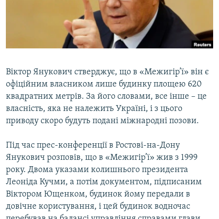
ВІДЕОУРОКИ «ELIFBE»
Русский
СВІДЧЕННЯ ОКУПАЦІЇ
Qırımtatar
УКРАЇНСЬКА ПРОБЛЕМА КРИМУ
ДОЛУЧАЙСЯ!
ІНФОГРАФІКА
Віктор Янукович стверджує, що в «Межигір’ї» він є
офіційним власником лише будинку площею 620
квадратних метрів. За його словами, все інше – це
Усі сайти RFE/RL
власність, яка не належить Україні, і з цього
приводу скоро будуть подані міжнародні позови.
Під час прес-конференції в Ростові-на-Дону
Янукович розповів, що в «Межигір’ї» жив з 1999
року. Двома указами колишнього президента
Леоніда Кучми, а потім документом, підписаним
Віктором Ющенком, будинок йому передали в
довічне користування, і цей будинок водночас
перебував на балансі управління справами глави