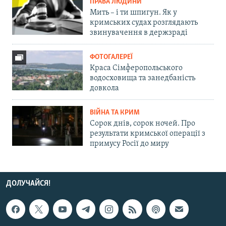
ПРАВА ЛЮДИНИ
Мить – і ти шпигун. Як у
кримських судах розглядають
звинувачення в держзраді
ФОТОГАЛЕРЕЇ
Краса Сімферопольського
водосховища та занедбаність
довкола
ВІЙНА ТА КРИМ
Сорок днів, сорок ночей. Про
результати кримської операції з
примусу Росії до миру
ДОЛУЧАЙСЯ!