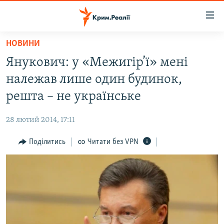
Доступність
посилання
Перейти
НОВИНИ
до
НОВИНИ
Янукович: у «Межигір’ї» мені
основного
ВОДА.КРИМ
матеріалу
належав лише один будинок,
ВІДЕО ТА ФОТО
Перейти
решта – не українське
до
ПОЛІТИКА
основної
28 лютий 2014, 17:11
БЛОГИ
навігації
Перейти
Поділитись
Читати без VPN
ПОГЛЯД
до
ІНТЕРВ'Ю
пошуку
ВСЕ ЗА ДЕНЬ
СПЕЦПРОЕКТИ
ЯК ОБІЙТИ БЛОКУВАННЯ
ДЕПОРТАЦІЯ