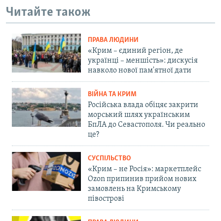
Читайте також
ПРАВА ЛЮДИНИ
«Крим – єдиний регіон, де
українці – меншість»: дискусія
навколо нової пам'ятної дати
ВІЙНА ТА КРИМ
Російська влада обіцяє закрити
морський шлях українським
БпЛА до Севастополя. Чи реально
це?
СУСПІЛЬСТВО
«Крим – не Росія»: маркетплейс
Ozon припинив прийом нових
замовлень на Кримському
півострові