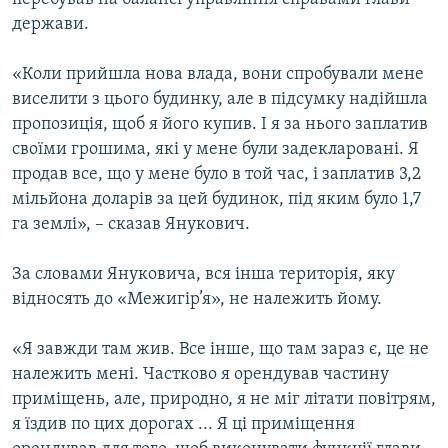
держави.
«Коли прийшла нова влада, вони спробували мене
виселити з цього будинку, але в підсумку надійшла
пропозиція, щоб я його купив. І я за нього заплатив
своїми грошима, які у мене були задекларовані. Я
продав все, що у мене було в той час, і заплатив 3,2
мільйона доларів за цей будинок, під яким було 1,7
га землі», – сказав Янукович.
За словами Януковича, вся інша територія, яку
відносять до «Межигір’я», не належить йому.
«Я завжди там жив. Все інше, що там зараз є, це не
належить мені. Частково я орендував частину
приміщень, але, природно, я не міг літати повітрям,
я їздив по цих дорогах ... Я ці приміщення