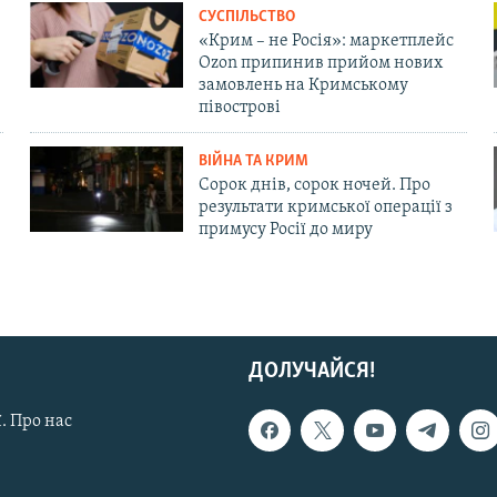
СУСПІЛЬСТВО
«Крим – не Росія»: маркетплейс
Ozon припинив прийом нових
замовлень на Кримському
півострові
ВІЙНА ТА КРИМ
Сорок днів, сорок ночей. Про
результати кримської операції з
примусу Росії до миру
ДОЛУЧАЙСЯ!
. Про нас