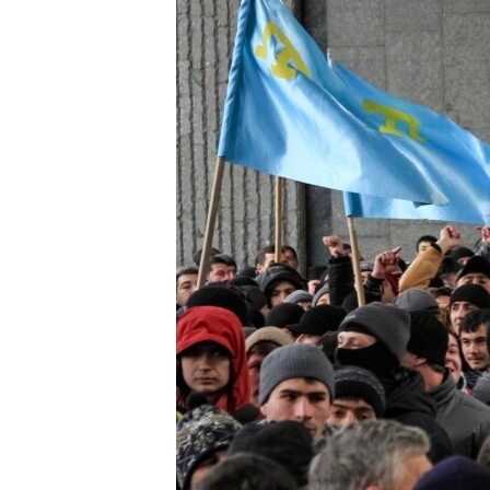
ВІДЕОУРОКИ «ELIFBE»
СВІДЧЕННЯ ОКУПАЦІЇ
УКРАЇНСЬКА ПРОБЛЕМА КРИМУ
ІНФОГРАФІКА