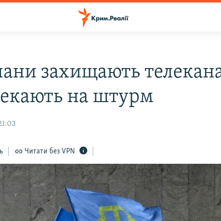
ани захищають телекан
чекають на штурм
21:03
ь
Читати без VPN