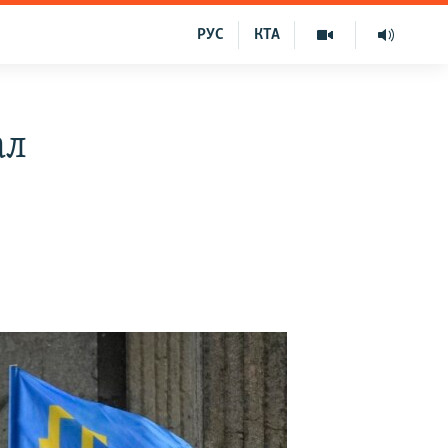
РУС
КТА
ал