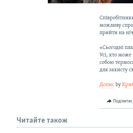
Співробітник
можливу спро
прийти на ні
«Сьогодні пл
Усі, хто може
собою термос
для захисту с
Допис
by
Кри
Поділитис
Читайте також