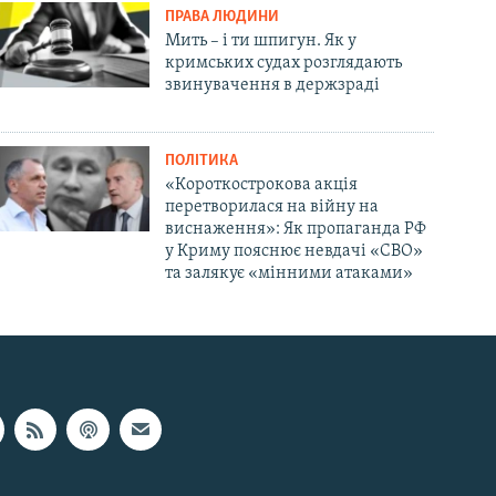
ПРАВА ЛЮДИНИ
Мить – і ти шпигун. Як у
кримських судах розглядають
звинувачення в держзраді
ПОЛІТИКА
«Короткострокова акція
перетворилася на війну на
виснаження»: Як пропаганда РФ
у Криму пояснює невдачі «СВО»
та залякує «мінними атаками»