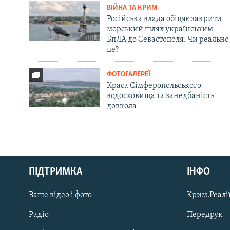
ВІЙНА ТА КРИМ
Російська влада обіцяє закрити
морський шлях українським
БпЛА до Севастополя. Чи реально
це?
ФОТОГАЛЕРЕЇ
Краса Сімферопольського
водосховища та занедбаність
довкола
Русский
ПІДТРИМКА
ІНФО
Qırımtatar
Ваше відео і фото
Крим.Реалії
ДОЛУЧАЙСЯ!
Радіо
Передрук