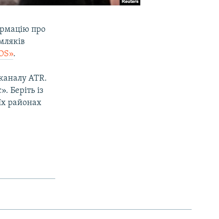
ормацію про
мляків
OS»
.
каналу АТR.
. Беріть із
їх районах