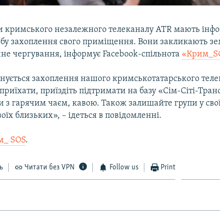
и кримського незалежного телеканалу ATR мають інф
бу захоплення свого приміщення. Вони закликають зе
чне чергування, інформує Facebook-спільнота
«Крим_S
анується захоплення нашого кримськотатарського теле
 приїхати, приїздіть підтримати на базу «Сім-Сіті-Транс»
и з гарячим чаєм, кавою. Також залишайте групи у сво
воїх близьких», – ідеться в повідомленні.
м_ SOS
.
ь
Читати без VPN
Follow us
Print