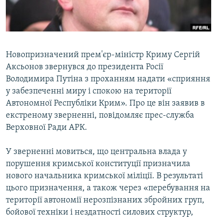
ВІДЕОУРОКИ «ELIFBE»
Русский
СВІДЧЕННЯ ОКУПАЦІЇ
Qırımtatar
УКРАЇНСЬКА ПРОБЛЕМА КРИМУ
Новопризначений прем'єр-міністр Криму Сергій
ДОЛУЧАЙСЯ!
ІНФОГРАФІКА
Аксьонов звернувся до президента Росії
Володимира Путіна з проханням надати «сприяння
у забезпеченні миру і спокою на території
Автономної Республіки Крим». Про це він заявив в
Усі сайти RFE/RL
екстреному зверненні, повідомляє прес-служба
Верховної Ради АРК.
У зверненні мовиться, що центральна влада у
порушення кримської конституції призначила
нового начальника кримської міліції. В результаті
цього призначення, а також через «перебування на
території автономії нерозпізнаних збройних груп,
бойової техніки і нездатності силових структур,