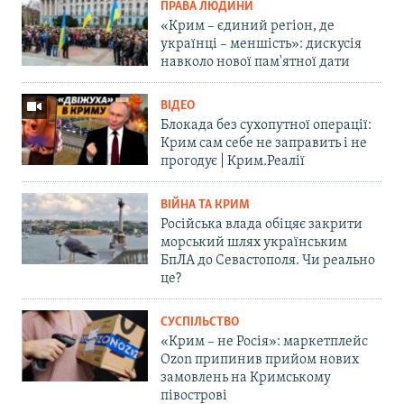
ПРАВА ЛЮДИНИ
«Крим – єдиний регіон, де
українці – меншість»: дискусія
навколо нової пам'ятної дати
ВІДЕО
Блокада без сухопутної операції:
Крим сам себе не заправить і не
прогодує | Крим.Реалії
ВІЙНА ТА КРИМ
Російська влада обіцяє закрити
морський шлях українським
БпЛА до Севастополя. Чи реально
це?
СУСПІЛЬСТВО
«Крим – не Росія»: маркетплейс
Ozon припинив прийом нових
замовлень на Кримському
півострові