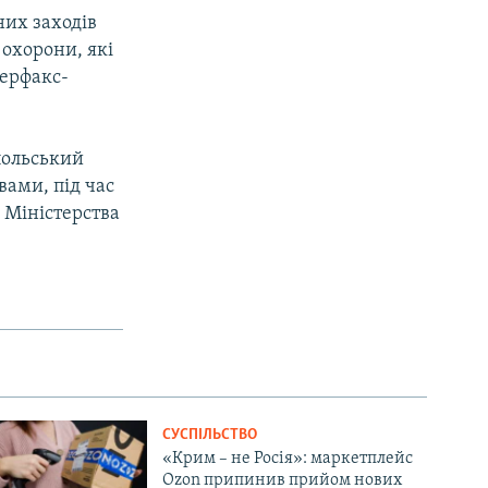
их заходів
 охорони, які
терфакс-
польський
ами, під час
 Міністерства
СУСПІЛЬСТВО
«Крим – не Росія»: маркетплейс
Ozon припинив прийом нових