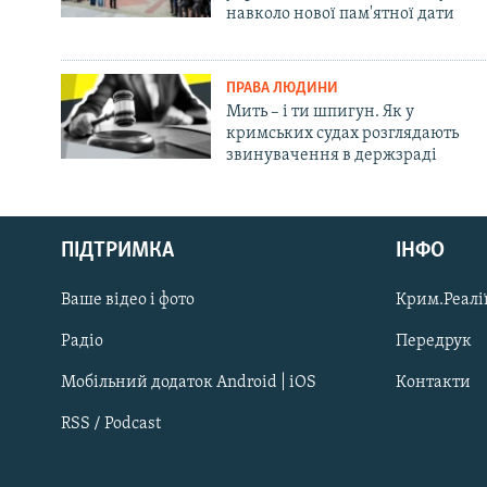
навколо нової пам'ятної дати
ПРАВА ЛЮДИНИ
Мить – і ти шпигун. Як у
кримських судах розглядають
звинувачення в держзраді
Русский
Qırımtatar
ПІДТРИМКА
ІНФО
Ваше відео і фото
Крим.Реалії
ДОЛУЧАЙСЯ!
Радіо
Передрук
Мобільний додаток Android | iOS
Контакти
RSS / Podcast
Усі сайти RFE/RL