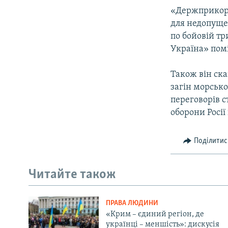
ВІДЕОУРОКИ «ELIFBE»
«Держприкорд
СВІДЧЕННЯ ОКУПАЦІЇ
для недопущен
по бойовій тр
УКРАЇНСЬКА ПРОБЛЕМА КРИМУ
Україна» пом
ІНФОГРАФІКА
Також він ск
загін морськ
переговорів с
оборони Росії
Поділитис
Читайте також
ПРАВА ЛЮДИНИ
«Крим – єдиний регіон, де
українці – меншість»: дискусія