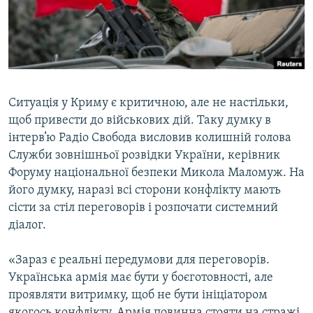
ВІДЕОУРОКИ «ELIFBE»
Русский
СВІДЧЕННЯ ОКУПАЦІЇ
Qırımtatar
УКРАЇНСЬКА ПРОБЛЕМА КРИМУ
ДОЛУЧАЙСЯ!
ІНФОГРАФІКА
Ситуація у Криму є критичною, але не настільки,
щоб привести до військових дій. Таку думку в
інтерв’ю Радіо Свобода висловив колишній голова
Усі сайти RFE/RL
Служби зовнішньої розвідки України, керівник
Форуму національної безпеки Микола Маломуж. На
його думку, наразі всі сторони конфлікту мають
сісти за стіл переговорів і розпочати системний
діалог.
«Зараз є реальні передумови для переговорів.
Українська армія має бути у боєготовності, але
проявляти витримку, щоб не бути ініціатором
якогось конфлікту. Армія повинна стояти на стражі