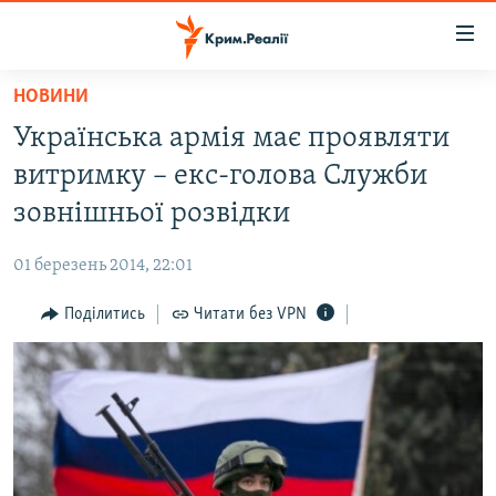
Доступність
посилання
Перейти
НОВИНИ
до
НОВИНИ
Українська армія має проявляти
основного
ВОДА.КРИМ
матеріалу
витримку – екс-голова Служби
ВІДЕО ТА ФОТО
Перейти
зовнішньої розвідки
до
ПОЛІТИКА
основної
01 березень 2014, 22:01
БЛОГИ
навігації
Перейти
Поділитись
Читати без VPN
ПОГЛЯД
до
ІНТЕРВ'Ю
пошуку
ВСЕ ЗА ДЕНЬ
СПЕЦПРОЕКТИ
ЯК ОБІЙТИ БЛОКУВАННЯ
ДЕПОРТАЦІЯ