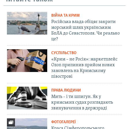
ВІЙНА ТА КРИМ
Російська влада обіцяє закрити
морський шлях українським
БпЛА до Севастополя. Чи реально
це?
СУСПІЛЬСТВО
«Крим – не Росія»: маркетплейс
Ozon припинив прийом нових
замовлень на Кримському
півострові
ПРАВА ЛЮДИНИ
Мить – і ти шпигун. Як у
кримських судах розглядають
звинувачення в держзраді
ФОТОГАЛЕРЕЇ
Краса Сімферопольського