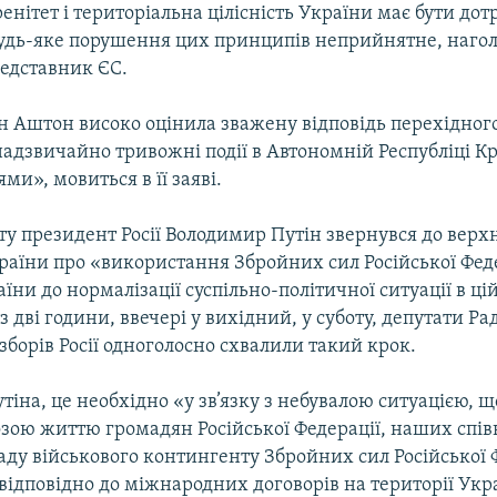
ренітет і територіальна цілісність України має бути до
 Будь-яке порушення цих принципів неприйнятне, наго
едставник ЄС.
н Аштон високо оцінила зважену відповідь перехідног
надзвичайно тривожні події в Автономній Республіці К
ми», мовиться в її заяві.
ту президент Росії Володимир Путін звернувся до верх
раїни про «використання Збройних сил Російської Феде
аїни до нормалізації суспільно-політичної ситуації в ці
 дві години, ввечері у вихідний, у суботу, депутати Ра
борів Росії одноголосно схвалили такий крок.
тіна, це необхідно «у зв’язку з небувалою ситуацією, щ
озою життю громадян Російської Федерації, наших спів
аду військового контингенту Збройних сил Російської 
відповідно до міжнародних договорів на території Укр