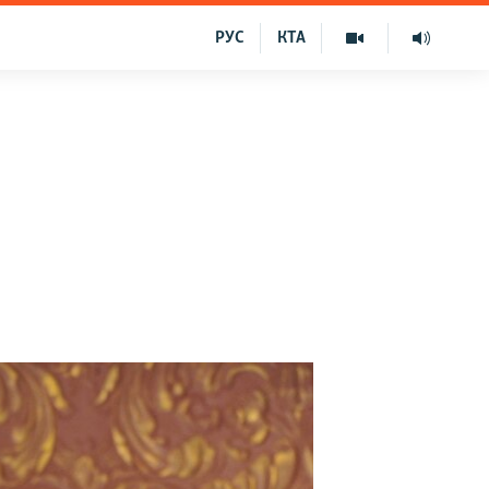
РУС
КТА