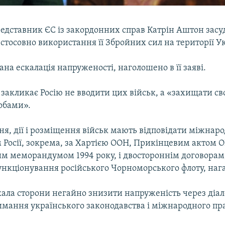
едставник ЄС із закордонних справ Катрін Аштон засуд
 стосовно використання її Збройних сил на території У
на ескалація напруженості, наголошено в її заяві.
закликає Росію не вводити цих військ, а «захищати св
обами».
ня, дії і розміщення військ мають відповідати міжнаро
 Росії, зокрема, за Хартією ООН, Прикінцевим актом 
м меморандумом 1994 року, і двостороннім договорам,
ункціонування російського Чорноморського флоту, наг
ла сторони негайно знизити напруженість через діало
имання українського законодавства і міжнародного пр