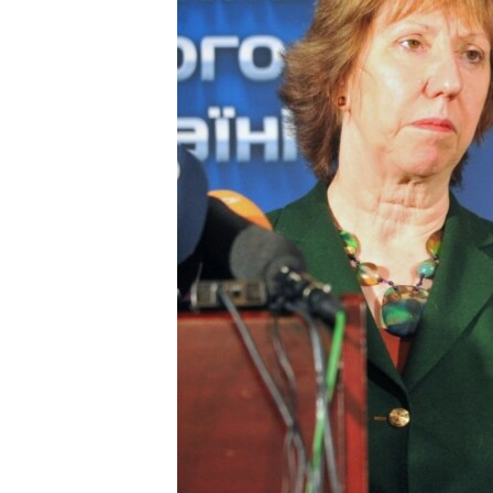
ВІДЕОУРОКИ «ELIFBE»
СВІДЧЕННЯ ОКУПАЦІЇ
УКРАЇНСЬКА ПРОБЛЕМА КРИМУ
ІНФОГРАФІКА