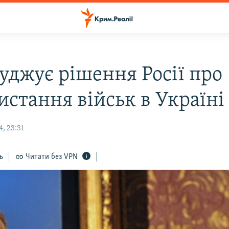
суджує рішення Росії про
истання військ в Україні
, 23:31
ь
Читати без VPN