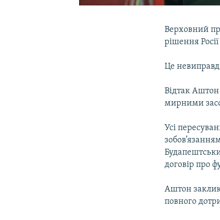
Верховний пр
рішення Росії
Це невиправда
Відтак Аштон 
мирними зас
Усі пересуван
зобов’язанням
Будапештськи
договір про ф
Аштон заклика
повного дотр