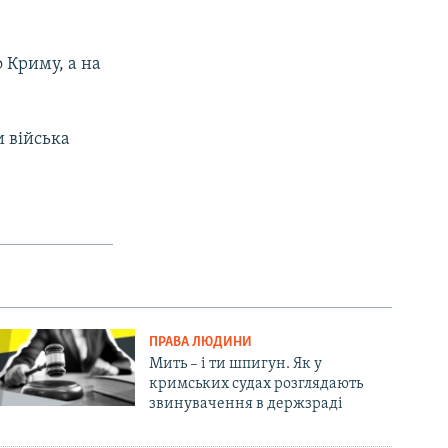
 Криму, а на
и війська
ПРАВА ЛЮДИНИ
Мить – і ти шпигун. Як у
кримських судах розглядають
звинувачення в держзраді