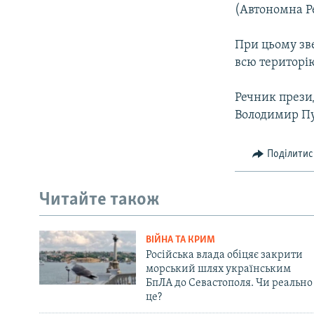
(Автономна Р
При цьому зве
всю територі
Речник презид
Володимир Пу
Поділитис
Читайте також
ВІЙНА ТА КРИМ
Російська влада обіцяє закрити
морський шлях українським
БпЛА до Севастополя. Чи реально
це?