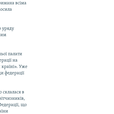
тримана всіма
лосила
о уряду
рим
ньої палати
рації на
й країні». Уже
ди федерації
о склалася в
вітчизників,
Федерації, що
аїни