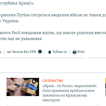
еспубліка Крим)».
рнення Путіна стосується введення військ не тільки до
ю України.
ента Росії повідомив відтак, що власне рішення ввест
тін іще не ухвалював.
ь
Читати без VPN
Follow us
Print
СУСПІЛЬСТВО
«Крим – не Росія»: маркетплейс
Ozon припинив прийом нових
замовлень на Кримському
півострові