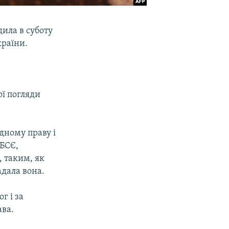
ила в суботу
країни.
ої погляди
дному праву і
ОБСЄ,
 таким, як
адала вона.
г і за
ава.