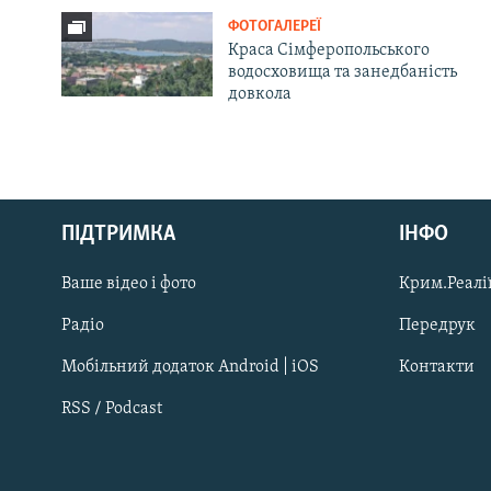
ФОТОГАЛЕРЕЇ
Краса Сімферопольського
водосховища та занедбаність
довкола
Русский
ПІДТРИМКА
ІНФО
Qırımtatar
Ваше відео і фото
Крим.Реалії
ДОЛУЧАЙСЯ!
Радіо
Передрук
Мобільний додаток Android | iOS
Контакти
RSS / Podcast
Усі сайти RFE/RL