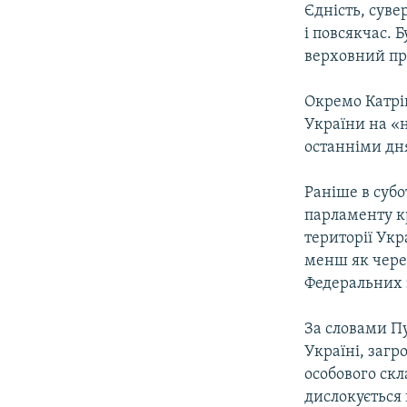
Єдність, суве
і повсякчас.
верховний пр
Окремо Катрі
України на «
останніми дня
Раніше в субо
парламенту к
території Укр
менш як через
Федеральних з
За словами Пу
Україні, загр
особового скл
дислокується 