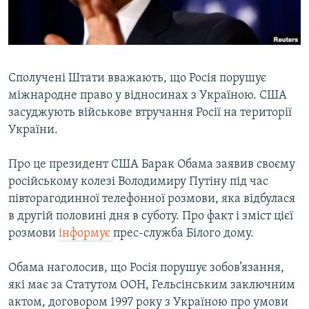
ВІДЕОУРОКИ «ELIFBE»
Русский
СВІДЧЕННЯ ОКУПАЦІЇ
Qırımtatar
УКРАЇНСЬКА ПРОБЛЕМА КРИМУ
Сполучені Штати вважають, що Росія порушує
ДОЛУЧАЙСЯ!
ІНФОГРАФІКА
міжнародне право у відносинах з Україною. США
засуджують військове втручання Росії на території
України.
Усі сайти RFE/RL
Про це президент США Барак Обама заявив своєму
російському колезі Володимиру Путіну під час
півторагодинної телефонної розмови, яка відбулася
в другій половині дня в суботу. Про факт і зміст цієї
розмови
інформує
прес-служба Білого дому.
Обама наголосив, що Росія порушує зобов’язання,
які має за Статутом ООН, Гельсінським заключним
актом, договором 1997 року з Україною про умови