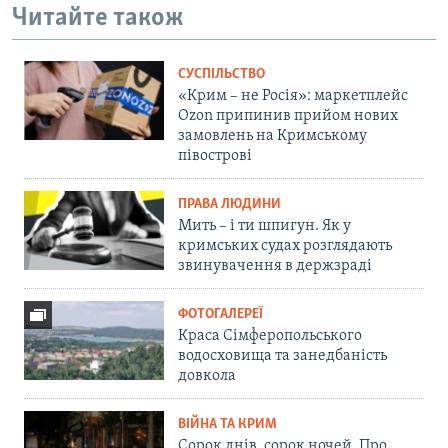
Читайте також
СУСПІЛЬСТВО
«Крим – не Росія»: маркетплейс
Ozon припинив прийом нових
замовлень на Кримському
півострові
ПРАВА ЛЮДИНИ
Мить – і ти шпигун. Як у
кримських судах розглядають
звинувачення в держзраді
ФОТОГАЛЕРЕЇ
Краса Сімферопольського
водосховища та занедбаність
довкола
ВІЙНА ТА КРИМ
Сорок днів, сорок ночей. Про