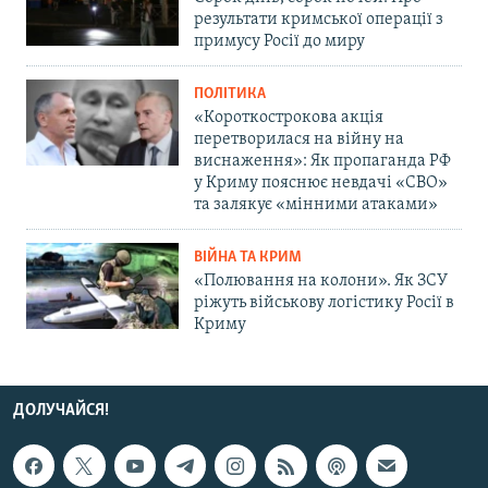
результати кримської операції з
примусу Росії до миру
ПОЛІТИКА
«Короткострокова акція
перетворилася на війну на
виснаження»: Як пропаганда РФ
у Криму пояснює невдачі «СВО»
та залякує «мінними атаками»
ВІЙНА ТА КРИМ
«Полювання на колони». Як ЗСУ
ріжуть військову логістику Росії в
Криму
ДОЛУЧАЙСЯ!