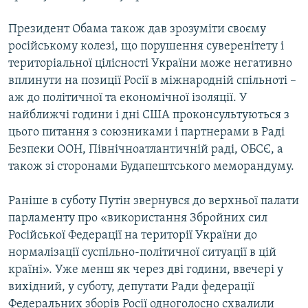
Президент Обама також дав зрозуміти своєму
російському колезі, що порушення суверенітету і
територіальної цілісності України може негативно
вплинути на позиції Росії в міжнародній спільноті –
аж до політичної та економічної ізоляції. У
найближчі години і дні США проконсультуються з
цього питання з союзниками і партнерами в Раді
Безпеки ООН, Північноатлантичній раді, ОБСЄ, а
також зі сторонами Будапештського меморандуму.
Раніше в суботу Путін звернувся до верхньої палати
парламенту про «використання Збройних сил
Російської Федерації на території України до
нормалізації суспільно-політичної ситуації в цій
країні». Уже менш як через дві години, ввечері у
вихідний, у суботу, депутати Ради федерації
Федеральних зборів Росії одноголосно схвалили