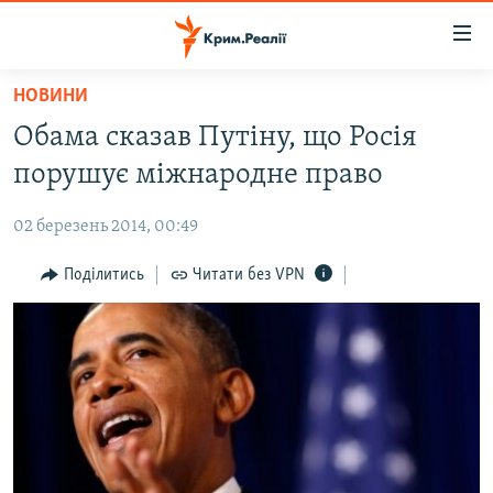
Доступність
посилання
Перейти
НОВИНИ
до
НОВИНИ
Обама сказав Путіну, що Росія
основного
ВОДА.КРИМ
матеріалу
порушує міжнародне право
ВІДЕО ТА ФОТО
Перейти
до
02 березень 2014, 00:49
ПОЛІТИКА
основної
БЛОГИ
Поділитись
Читати без VPN
навігації
Перейти
ПОГЛЯД
до
ІНТЕРВ'Ю
пошуку
ВСЕ ЗА ДЕНЬ
СПЕЦПРОЕКТИ
ЯК ОБІЙТИ БЛОКУВАННЯ
ДЕПОРТАЦІЯ