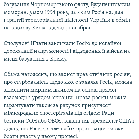
базування Чорноморського флоту, Будапештським
меморандумом 1994 року, за яким Росія надала
гарантії територіальної цілісності України в обмін
на відмову Києва від ядерної зброї.
Сполучені Штати закликали Росію до негайної
деескалації напруженості і відведення її військ на
місця базування в Криму.
Обама наголосив, що захист прав етнічних росіян,
про стурбованість щодо якого заявляє Росія, можна
здійснити мирним шляхом на основі прямої
взаємодії з урядом України. Права росіян можна
гарантувати також за рахунок присутності
міжнародних спостерігачів під егідою Ради
безпеки ООН або ОБСЄ, відзначив президент США і
додав, що Росія як член обох організацій зможе
брати участь у цьому процесі.