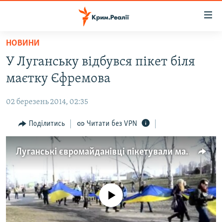
Доступність
посилання
Перейти
НОВИНИ
до
НОВИНИ
У Луганську відбувся пікет біля
основного
ВОДА.КРИМ
матеріалу
маєтку Єфремова
ВІДЕО ТА ФОТО
Перейти
до
02 березень 2014, 02:35
ПОЛІТИКА
основної
БЛОГИ
Поділитись
Читати без VPN
навігації
Перейти
ПОГЛЯД
до
Луганські євромайданівці пікетували маєток Єфремова
ІНТЕРВ'Ю
пошуку
ВСЕ ЗА ДЕНЬ
СПЕЦПРОЕКТИ
No media source currently available
ЯК ОБІЙТИ БЛОКУВАННЯ
ДЕПОРТАЦІЯ