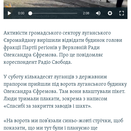
ВІДЕОУРОКИ «ELIFBE»
Русский
0:00
2:08
СВІДЧЕННЯ ОКУПАЦІЇ
Qırımtatar
УКРАЇНСЬКА ПРОБЛЕМА КРИМУ
Активісти громадського сектору луганського
ДОЛУЧАЙСЯ!
ІНФОГРАФІКА
Євромайдану вирішили відвідати будинок голови
фракції Партії регіонів у Верховній Ради
Олександра Єфремова. Про це повідомляє
кореспондент Радіо Свобода.
Усі сайти RFE/RL
У суботу кількадесят луганців з державним
прапором прийшли під ворота луганського будинку
Олександра Єфремова. Там вони влаштували пікет.
Люди тримали плакати, зокрема з написом
«Спасибі за закриття заводів і шахт».
«На ворота ми пов’язали синьо-жовті стрічки, щоб
показати, що ми тут були і плануємо ще