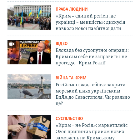
ПРАВА ЛЮДИНИ
«Крим – єдиний регіон, де
українці – меншість»: дискусія
навколо нової пам'ятної дати
ВІДЕО
Блокада без сухопутної операції:
Крим сам себе не заправить і не
прогодує | Крим.Реалії
ВІЙНА ТА КРИМ
Російська влада обіцяє закрити
морський шлях українським
БпЛА до Севастополя. Чи реально
це?
СУСПІЛЬСТВО
«Крим – не Росія»: маркетплейс
Ozon припинив прийом нових
замовлень на Кримському