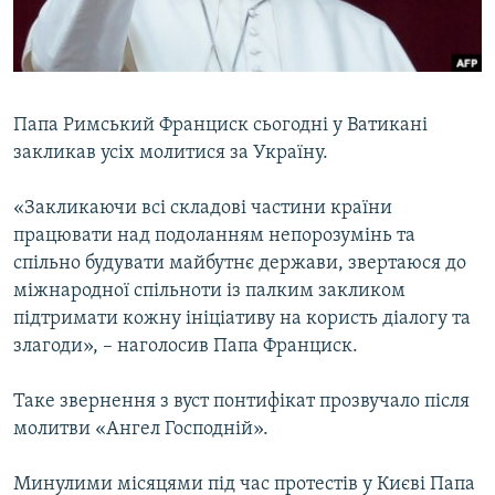
ВІДЕОУРОКИ «ELIFBE»
Русский
СВІДЧЕННЯ ОКУПАЦІЇ
Qırımtatar
УКРАЇНСЬКА ПРОБЛЕМА КРИМУ
Папа Римський Франциск сьогодні у Ватикані
ДОЛУЧАЙСЯ!
ІНФОГРАФІКА
закликав усіх молитися за Україну.
«Закликаючи всі складові частини країни
працювати над подоланням непорозумінь та
Усі сайти RFE/RL
спільно будувати майбутнє держави, звертаюся до
міжнародної спільноти із палким закликом
підтримати кожну ініціативу на користь діалогу та
злагоди», – наголосив Папа Франциск.
Таке звернення з вуст понтифікат прозвучало після
молитви «Ангел Господній».
Минулими місяцями під час протестів у Києві Папа