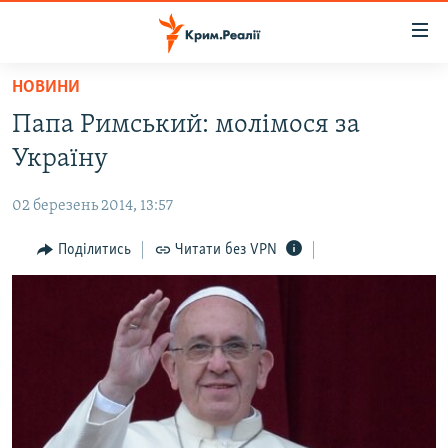
Доступність
посилання
Перейти
НОВИНИ
до
НОВИНИ
Папа Римський: молімося за
основного
ВОДА.КРИМ
матеріалу
Україну
ВІДЕО ТА ФОТО
Перейти
до
02 березень 2014, 13:57
ПОЛІТИКА
основної
БЛОГИ
Поділитись
Читати без VPN
навігації
Перейти
ПОГЛЯД
до
ІНТЕРВ'Ю
пошуку
ВСЕ ЗА ДЕНЬ
СПЕЦПРОЕКТИ
ЯК ОБІЙТИ БЛОКУВАННЯ
ДЕПОРТАЦІЯ