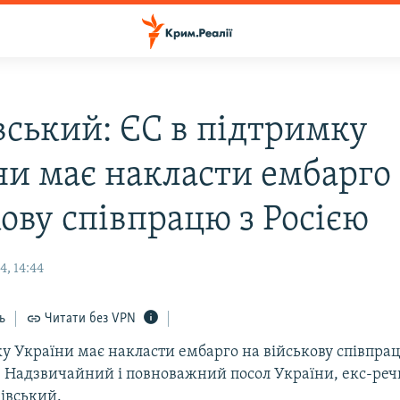
вський: ЄС в підтримку
ни має накласти ембарго
ову співпрацю з Росією
, 14:44
ь
Читати без VPN
у України має накласти ембарго на військову співпрац
в Надзвичайний і повноважний посол України, екс-ре
івський.