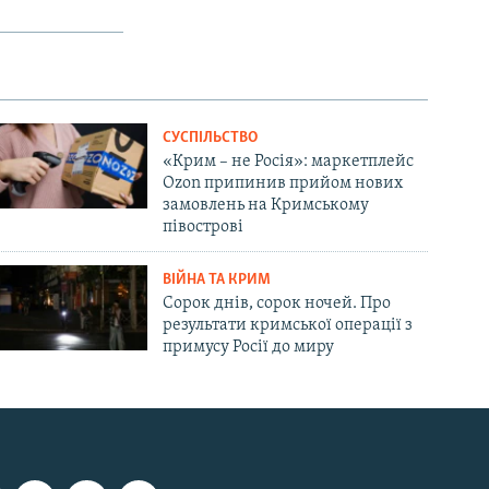
СУСПІЛЬСТВО
«Крим – не Росія»: маркетплейс
Ozon припинив прийом нових
замовлень на Кримському
півострові
ВІЙНА ТА КРИМ
Сорок днів, сорок ночей. Про
результати кримської операції з
примусу Росії до миру