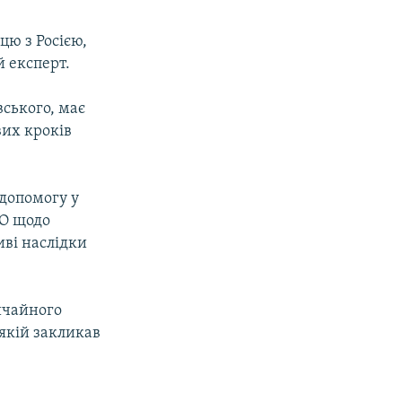
цю з Росією,
й експерт.
вського, має
вих кроків
 допомогу у
ТО щодо
иві наслідки
ичайного
в якій закликав