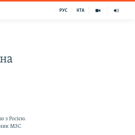
РУС
КТА
 на
ю з Росією.
чник МЗС