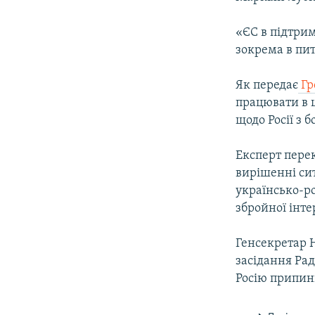
ВІДЕОУРОКИ «ELIFBE»
СВІДЧЕННЯ ОКУПАЦІЇ
«ЄС в підтрим
зокрема в пит
УКРАЇНСЬКА ПРОБЛЕМА КРИМУ
ІНФОГРАФІКА
Як передає
Гр
працювати в ц
щодо Росії з 
Експерт пере
вирішенні сит
українсько-ро
збройної інте
Генсекретар 
засідання Ра
Росію припини