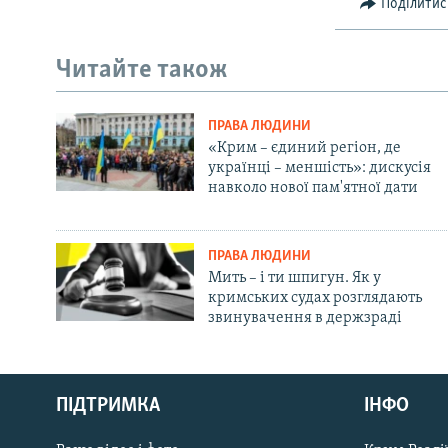
Поділитис
Читайте також
ПРАВА ЛЮДИНИ
«Крим – єдиний регіон, де
українці – меншість»: дискусія
навколо нової пам'ятної дати
ПРАВА ЛЮДИНИ
Мить – і ти шпигун. Як у
кримських судах розглядають
звинувачення в держзраді
Русский
Qırımtatar
ПІДТРИМКА
ІНФО