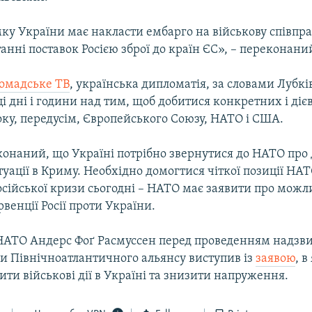
ку України має накласти ембарго на військову співпра
анні поставок Росією зброї до країн ЄС», – переконани
омадське ТВ
, українська дипломатія, за словами Лубкі
і дні і години над тим, щоб добитися конкретних і діє
боку, передусім, Європейського Союзу, НАТО і США.
конаний, що Україні потрібно звернутися до НАТО про
уації в Криму. Необхідно домогтися чіткої позиції НА
сійської кризи сьогодні – НАТО має заявити про можл
рвенції Росії проти України.
НАТО Андерс Фоґ Расмуссен перед проведенням надзв
ди Північноатлантичного альянсу виступив із
заявою
, 
ти військові дії в Україні та знизити напруження.