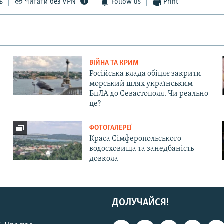
ь
Читати без VPN
Follow us
Print
ВІЙНА ТА КРИМ
Російська влада обіцяє закрити
морський шлях українським
БпЛА до Севастополя. Чи реально
це?
ФОТОГАЛЕРЕЇ
Краса Сімферопольського
водосховища та занедбаність
довкола
ДОЛУЧАЙСЯ!