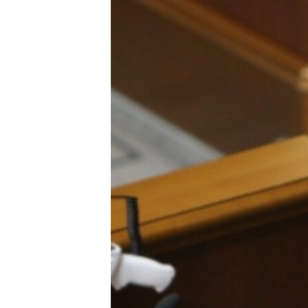
ВІДЕОУРОКИ «ELIFBE»
СВІДЧЕННЯ ОКУПАЦІЇ
УКРАЇНСЬКА ПРОБЛЕМА КРИМУ
ІНФОГРАФІКА