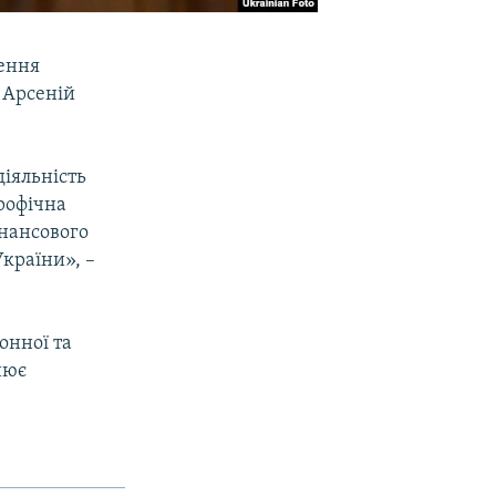
ення
 Арсеній
іяльність
рофічна
нансового
країни», –
онної та
нює