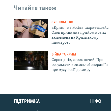
Читайте також
СУСПІЛЬСТВО
«Крим – не Росія»: маркетплейс
Ozon припинив прийом нових
замовлень на Кримському
півострові
ВІЙНА ТА КРИМ
Сорок днів, сорок ночей. Про
результати кримської операції з
примусу Росії до миру
Русский
ПІДТРИМКА
ІНФО
Qırımtatar