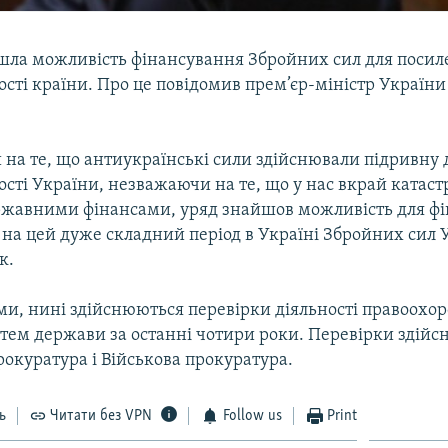
шла можливість фінансування Збройних сил для посил
сті країни. Про це повідомив прем’єр-міністр України
на те, що антиукраїнські сили здійснювали підривну д
сті України, незважаючи на те, що у нас вкрай катаст
ержавними фінансами, уряд знайшов можливість для фі
на цей дуже складний період в Україні Збройних сил У
к.
ми, нині здійснюються перевірки діяльності правоохор
стем держави за останні чотири роки. Перевірки здійс
окуратура і Військова прокуратура.
ь
Читати без VPN
Follow us
Print