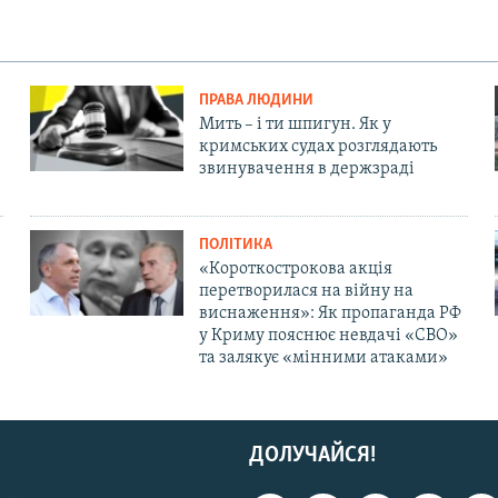
ПРАВА ЛЮДИНИ
Мить – і ти шпигун. Як у
кримських судах розглядають
звинувачення в держзраді
ПОЛІТИКА
«Короткострокова акція
перетворилася на війну на
виснаження»: Як пропаганда РФ
у Криму пояснює невдачі «СВО»
та залякує «мінними атаками»
ДОЛУЧАЙСЯ!