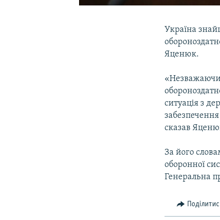
Україна знай
обороноздатно
Яценюк.
«Незважаючи 
обороноздатно
ситуація з д
забезпечення 
сказав Яценю
За його слова
оборонної си
Генеральна пр
Поділитис