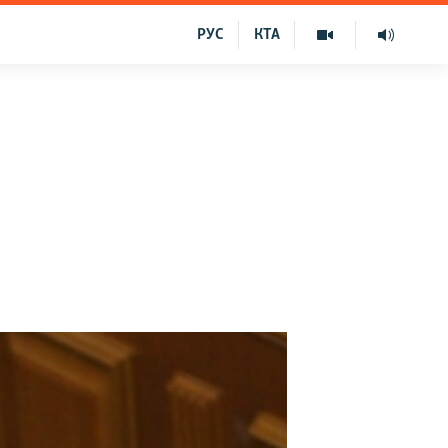
РУС
КТА