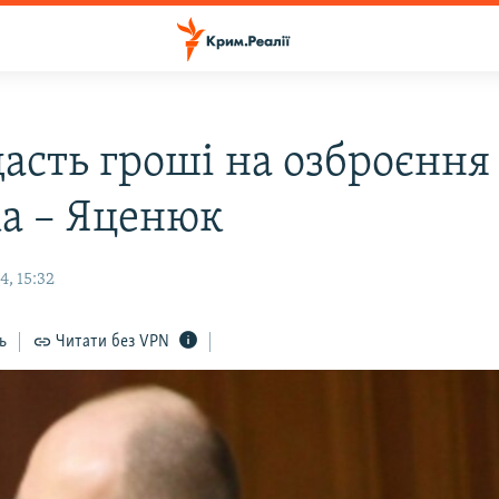
дасть гроші на озброєння
ка – Яценюк
, 15:32
ь
Читати без VPN