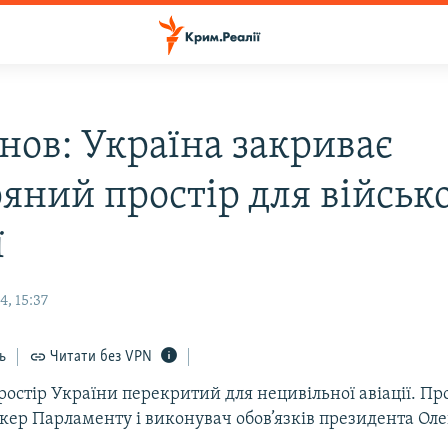
нов: Україна закриває
яний простір для військ
ї
, 15:37
ь
Читати без VPN
остір України перекритий для нецивільної авіації. Пр
ікер Парламенту і виконувач обов’язків президента Ол