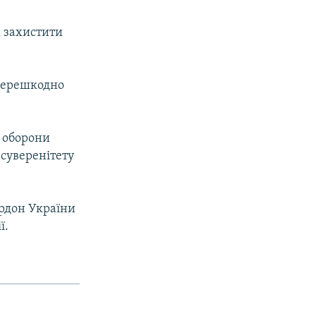
х захистити
зперешкодно
і оборони
 суверенітету
рдон України
ї.