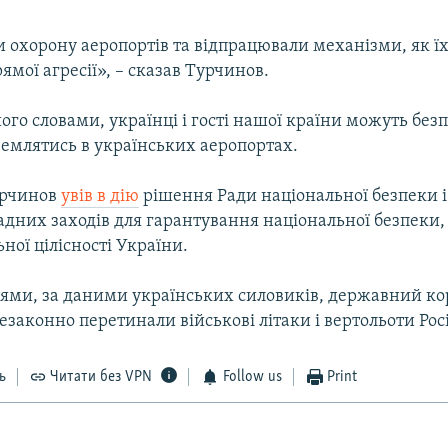
 охорону аеропортів та відпрацювали механізми, як ї
ямої агресії», – сказав Турчинов.
його словами, українці і гості нашої країни можуть бе
землятись в українських аеропортах.
урчинов
увів в дію
рішення Ради національної безпеки 
дних заходів для гарантування національної безпеки,
ьної цілісності України.
ями, за даними українських силовиків, державний ко
незаконно перетинали військові літаки і вертольоти Росі
ь
Читати без VPN
Follow us
Print