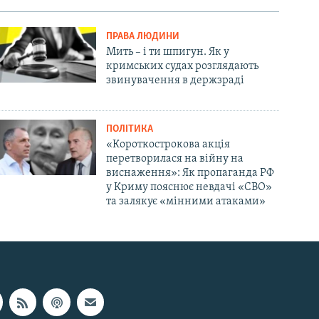
ПРАВА ЛЮДИНИ
Мить – і ти шпигун. Як у
кримських судах розглядають
звинувачення в держзраді
ПОЛІТИКА
«Короткострокова акція
перетворилася на війну на
виснаження»: Як пропаганда РФ
у Криму пояснює невдачі «СВО»
та залякує «мінними атаками»