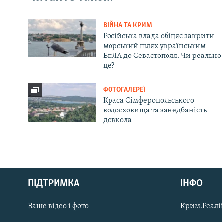
ВІЙНА ТА КРИМ
Російська влада обіцяє закрити
морський шлях українським
БпЛА до Севастополя. Чи реально
це?
ФОТОГАЛЕРЕЇ
Краса Сімферопольського
водосховища та занедбаність
довкола
Русский
Qırımtatar
ПІДТРИМКА
ІНФО
Ваше відео і фото
Крим.Реалії
ДОЛУЧАЙСЯ!