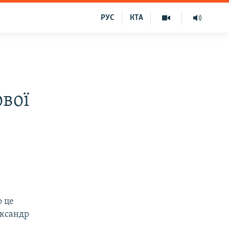
РУС
КТА
ової
о це
ександр