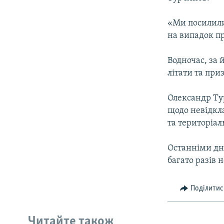
ВІДЕОУРОКИ «ELIFBE»
СВІДЧЕННЯ ОКУПАЦІЇ
«Ми посилили
на випадок пр
УКРАЇНСЬКА ПРОБЛЕМА КРИМУ
ІНФОГРАФІКА
Водночас, за 
літати та при
Олександр Т
щодо невідкла
та територіал
Останніми дн
багато разів 
Поділитис
Читайте також