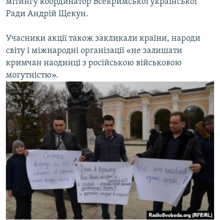
мітингу координатор Всекримської української
Ради Андрій Щекун.
Учасники акції також закликали країни, народи
світу і міжнародні організації «не залишати
кримчан наодинці з російською військовою
могутністю».