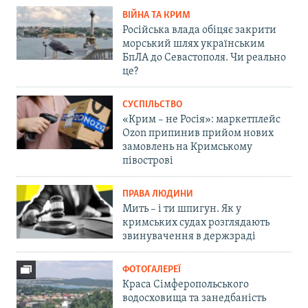
ВІЙНА ТА КРИМ
Російська влада обіцяє закрити
морський шлях українським
БпЛА до Севастополя. Чи реально
це?
СУСПІЛЬСТВО
«Крим – не Росія»: маркетплейс
Ozon припинив прийом нових
замовлень на Кримському
півострові
ПРАВА ЛЮДИНИ
Мить – і ти шпигун. Як у
кримських судах розглядають
звинувачення в держзраді
ФОТОГАЛЕРЕЇ
Краса Сімферопольського
водосховища та занедбаність