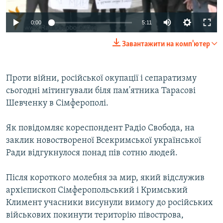
ВІДЕОУРОКИ «ELIFBE»
Русский
0:00
5:11
СВІДЧЕННЯ ОКУПАЦІЇ
Qırımtatar
Завантажити на комп'ютер
УКРАЇНСЬКА ПРОБЛЕМА КРИМУ
ДОЛУЧАЙСЯ!
ІНФОГРАФІКА
Проти війни, російської окупації і сепаратизму
сьогодні мітингували біля пам'ятника Тарасові
Шевченку в Сімферополі.
Усі сайти RFE/RL
Як повідомляє кореспондент Радіо Свобода, на
заклик новоствореної Всекримської української
Ради відгукнулося понад пів сотню людей.
Після короткого молебня за мир, який відслужив
архієпископ Сімферопольський і Кримський
Климент учасники висунули вимогу до російських
військових покинути територію півострова,