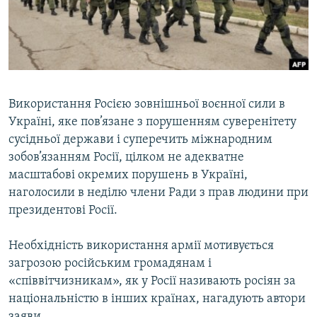
ВІДЕОУРОКИ «ELIFBE»
Русский
СВІДЧЕННЯ ОКУПАЦІЇ
Qırımtatar
УКРАЇНСЬКА ПРОБЛЕМА КРИМУ
ДОЛУЧАЙСЯ!
ІНФОГРАФІКА
Використання Росією зовнішньої воєнної сили в
Україні, яке пов’язане з порушенням суверенітету
сусідньої держави і суперечить міжнародним
Усі сайти RFE/RL
зобов’язанням Росії, цілком не адекватне
масштабові окремих порушень в Україні,
наголосили в неділю члени Ради з прав людини при
президентові Росії.
Необхідність використання армії мотивується
загрозою російським громадянам і
«співвітчизникам», як у Росії називають росіян за
національністю в інших країнах, нагадують автори
заяви.