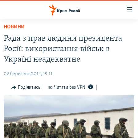
Доступність
посилання
Перейти
НОВИНИ
до
НОВИНИ
Рада з прав людини президента
основного
ВОДА.КРИМ
матеріалу
Росії: використання військ в
ВІДЕО ТА ФОТО
Перейти
Україні неадекватне
до
ПОЛІТИКА
основної
02 березень 2014, 19:11
БЛОГИ
навігації
Перейти
Поділитись
Читати без VPN
ПОГЛЯД
до
ІНТЕРВ'Ю
пошуку
ВСЕ ЗА ДЕНЬ
СПЕЦПРОЕКТИ
ЯК ОБІЙТИ БЛОКУВАННЯ
ДЕПОРТАЦІЯ