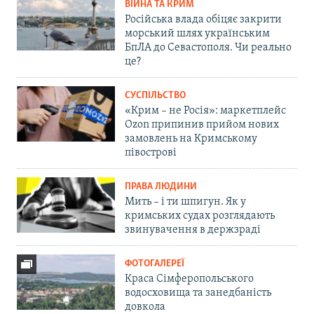
ВІЙНА ТА КРИМ
Російська влада обіцяє закрити
морський шлях українським
БпЛА до Севастополя. Чи реально
це?
СУСПІЛЬСТВО
«Крим – не Росія»: маркетплейс
Ozon припинив прийом нових
замовлень на Кримському
півострові
ПРАВА ЛЮДИНИ
Мить – і ти шпигун. Як у
кримських судах розглядають
звинувачення в держзраді
ФОТОГАЛЕРЕЇ
Краса Сімферопольського
водосховища та занедбаність
довкола