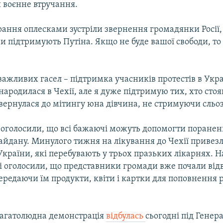
 воєнне втручання.
ання оплесками зустріли звернення громадянки Росії, 
ни підтримують Путіна. Якщо не буде вашої свободи, то 
ажливих гасел – підтримка учасників протестів в Укра
народилася в Чехії, але я дуже підтримую тих, хто стоя
вернулася до мітингу юна дівчина, не стримуючи сльо
 оголосили, що всі бажаючі можуть допомогти поране
айдану. Минулого тижня на лікування до Чехії привезл
України, які перебувають у трьох празьких лікарнях. Н
і оголосили, що представники громади вже почали від
ередаючи їм продукти, квіти і картки для поповнення 
багатолюдна демонстрація
відбулась
сьогодні під Гене