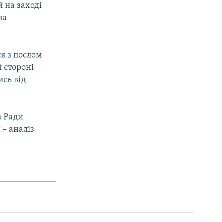
й на заході
ва
ся з послом
й стороні
ись від
а Ради
 – аналіз