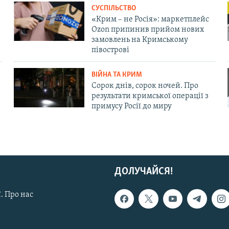
СУСПІЛЬСТВО
«Крим – не Росія»: маркетплейс
Ozon припинив прийом нових
замовлень на Кримському
півострові
ВІЙНА ТА КРИМ
Сорок днів, сорок ночей. Про
результати кримської операції з
примусу Росії до миру
ДОЛУЧАЙСЯ!
. Про нас