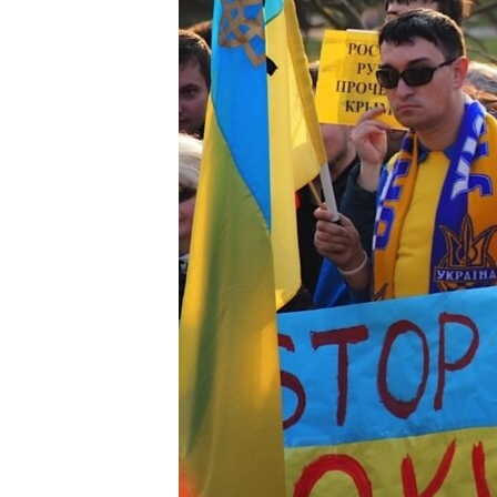
ВІДЕОУРОКИ «ELIFBE»
СВІДЧЕННЯ ОКУПАЦІЇ
УКРАЇНСЬКА ПРОБЛЕМА КРИМУ
ІНФОГРАФІКА