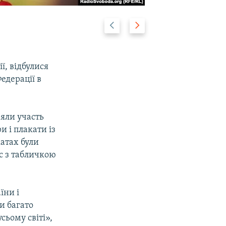
Previous
Next
2/15
slide
slide
ї, відбулися
едерації в
зяли участь
и і плакати із
катах були
ес з табличкою
їни і
и багато
сьому світі»,