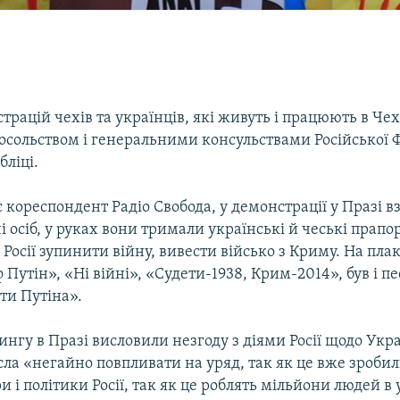
трацій чехів та українців, які живуть і працюють в Чехі
посольством і генеральними консульствами Російської Ф
бліці.
 кореспондент Радіо Свобода, у демонстрації у Празі в
і осіб, у руках вони тримали українські й чеські прапор
Росії зупинити війну, вивести військо з Криму. На пла
 Путін», «Ні війні», «Судети-1938, Крим-2014», був і п
ти Путіна».
нгу в Празі висловили незгоду з діями Росії щодо Укра
ла «негайно повпливати на уряд, так як це вже зробил
и і політики Росії, так як це роблять мільйони людей в у