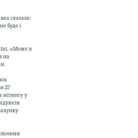
яка сказала:
не буде і
їні. «Може я
в на
зи.
ним
и 27
а мітингу у
відувати
рахунку
ральними