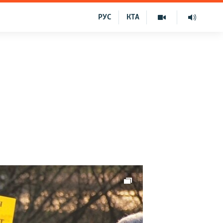
РУС
КТА