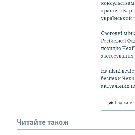
консульствами
країни в Карл
український п
Сьогодні міні
Російської Фе
позицію Чехії
застосування с
На пізні вечі
безпеки Чехії
актуальних по
Поділитис
Читайте також