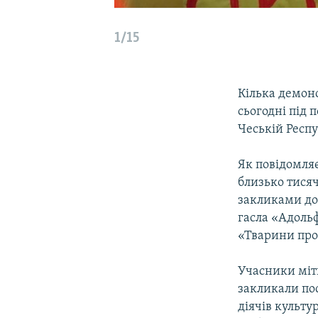
1/15
Кілька демонс
сьогодні під 
Чеській Респу
Як повідомляє
близько тисяч
закликами до 
гасла «Адольф
«Тварини про
Учасники міти
закликали пос
діячів культур