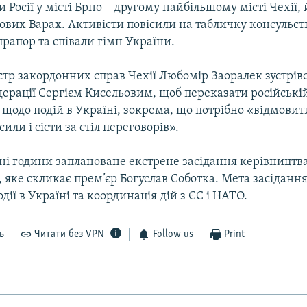
 Росії у місті Брно – другому найбільшому місті Чехії, 
ових Варах. Активісти повісили на табличку консульст
рапор та співали гімн України.
стр закордонних справ Чехії Любомір Заоралек зустрів
дерації Сергієм Кисельовим, щоб переказати російські
 щодо подій в Україні, зокрема, що потрібно «відмовит
или і сісти за стіл переговорів».
рні години заплановане екстрене засідання керівництв
, яке скликає прем’єр Богуслав Соботка. Мета засідання
дії в Україні та координація дій з ЄС і НАТО.
ь
Читати без VPN
Follow us
Print