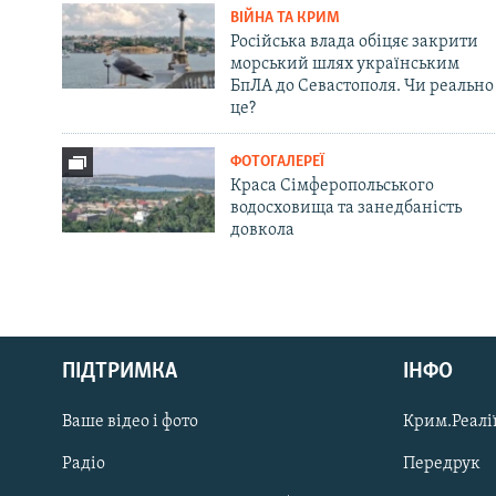
ВІЙНА ТА КРИМ
Російська влада обіцяє закрити
морський шлях українським
БпЛА до Севастополя. Чи реально
це?
ФОТОГАЛЕРЕЇ
Краса Сімферопольського
водосховища та занедбаність
довкола
Русский
ПІДТРИМКА
ІНФО
Qırımtatar
Ваше відео і фото
Крим.Реалії
ДОЛУЧАЙСЯ!
Радіо
Передрук