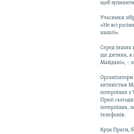
щоб зупинити
Учасники зібр
«Не всі росія
нашої».
Серед інших в
ще дитина, я 
Майдані», – з
Організатори
активістам М
потерпілих з 
Празі сьогодн
потерпілих, п
телефонів.
Крім Праги, 