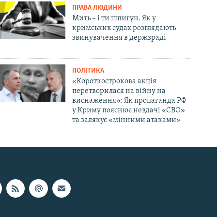
ПРАВА ЛЮДИНИ
Мить – і ти шпигун. Як у
кримських судах розглядають
звинувачення в держзраді
ПОЛІТИКА
«Короткострокова акція
перетворилася на війну на
виснаження»: Як пропаганда РФ
у Криму пояснює невдачі «СВО»
та залякує «мінними атаками»