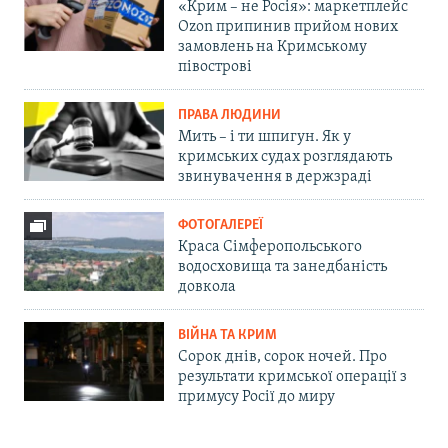
«Крим – не Росія»: маркетплейс
Ozon припинив прийом нових
замовлень на Кримському
півострові
ПРАВА ЛЮДИНИ
Мить – і ти шпигун. Як у
кримських судах розглядають
звинувачення в держзраді
ФОТОГАЛЕРЕЇ
Краса Сімферопольського
водосховища та занедбаність
довкола
ВІЙНА ТА КРИМ
Сорок днів, сорок ночей. Про
результати кримської операції з
примусу Росії до миру