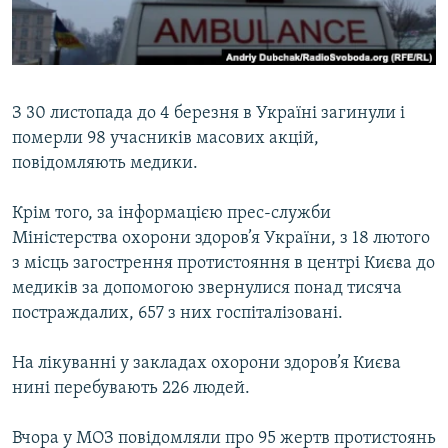
ВІДЕОУРОКИ «ELIFBE»
Русский
СВІДЧЕННЯ ОКУПАЦІЇ
Qırımtatar
УКРАЇНСЬКА ПРОБЛЕМА КРИМУ
З 30 листопада до 4 березня в Україні загинули і
ДОЛУЧАЙСЯ!
ІНФОГРАФІКА
померли 98 учасників масових акцій,
повідомляють медики.
Крім того, за інформацією прес-служби
Усі сайти RFE/RL
Міністерства охорони здоров’я України, з 18 лютого
з місць загострення протистояння в центрі Києва до
медиків за допомогою звернулися понад тисяча
постраждалих, 657 з них госпіталізовані.
На лікуванні у закладах охорони здоров’я Києва
нині перебувають 226 людей.
Вчора у МОЗ повідомляли про 95 жертв протистоянь