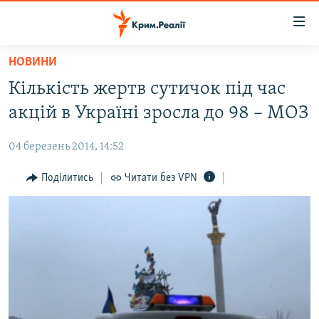
Доступність
посилання
Перейти
НОВИНИ
до
НОВИНИ
Кількість жертв сутичок під час
основного
ВОДА.КРИМ
матеріалу
акцій в Україні зросла до 98 – МОЗ
ВІДЕО ТА ФОТО
Перейти
до
04 березень 2014, 14:52
ПОЛІТИКА
основної
БЛОГИ
Поділитись
Читати без VPN
навігації
Перейти
ПОГЛЯД
до
ІНТЕРВ'Ю
пошуку
ВСЕ ЗА ДЕНЬ
СПЕЦПРОЕКТИ
ЯК ОБІЙТИ БЛОКУВАННЯ
ДЕПОРТАЦІЯ