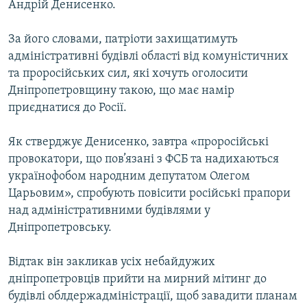
Андрій Денисенко.
ВІДЕОУРОКИ «ELIFBE»
Русский
СВІДЧЕННЯ ОКУПАЦІЇ
За його словами, патріоти захищатимуть
Qırımtatar
адміністративні будівлі області від комуністичних
УКРАЇНСЬКА ПРОБЛЕМА КРИМУ
та проросійських сил, які хочуть оголосити
ДОЛУЧАЙСЯ!
ІНФОГРАФІКА
Дніпропетровщину такою, що має намір
приєднатися до Росії.
Як стверджує Денисенко, завтра «проросійські
Усі сайти RFE/RL
провокатори, що пов’язані з ФСБ та надихаються
українофобом народним депутатом Олегом
Царьовим», спробують повісити російські прапори
над адміністративними будівлями у
Дніпропетровську.
Відтак він закликав усіх небайдужих
дніпропетровців прийти на мирний мітинг до
будівлі облдержадміністрації, щоб завадити планам