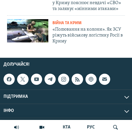
у Криму пояснює невдачі «СВО»
та залякує «мінними атаками»
ВІЙНА ТА КРИМ
«Полювання на колони». Як ЗСУ
ріжуть військову логістику Росії в
Криму
ДОЛУЧАЙСЯ!
ПІДТРИМКА
ІНФО
© Крим.Реалії, 2026 | Усі права застережено.
КТА
РУС