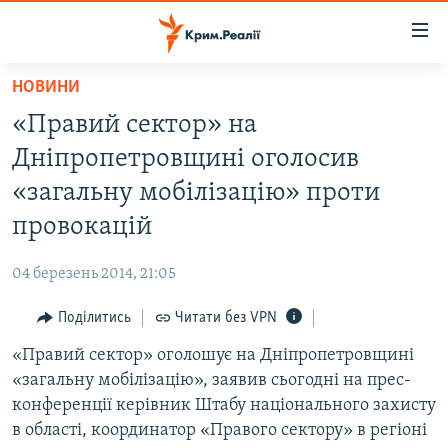
Доступність
посилання
Перейти
НОВИНИ
до
НОВИНИ
«Правий сектор» на
основного
ВОДА.КРИМ
матеріалу
Дніпропетровщині оголосив
ВІДЕО ТА ФОТО
Перейти
«загальну мобілізацію» проти
до
ПОЛІТИКА
провокацій
основної
БЛОГИ
навігації
04 березень 2014, 21:05
Перейти
ПОГЛЯД
до
Поділитись
Читати без VPN
ІНТЕРВ'Ю
пошуку
«Правий сектор» оголошує на Дніпропетровщині
ВСЕ ЗА ДЕНЬ
«загальну мобілізацію», заявив сьогодні на прес-
СПЕЦПРОЕКТИ
конференції керівник Штабу національного захисту
в області, координатор «Правого сектору» в регіоні
ЯК ОБІЙТИ БЛОКУВАННЯ
ДЕПОРТАЦІЯ