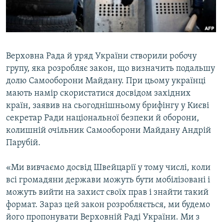
ВІДЕОУРОКИ «ELIFBE»
Русский
СВІДЧЕННЯ ОКУПАЦІЇ
Qırımtatar
УКРАЇНСЬКА ПРОБЛЕМА КРИМУ
Верховна Рада й уряд України створили робочу
ДОЛУЧАЙСЯ!
ІНФОГРАФІКА
групу, яка розробляє закон, що визначить подальшу
долю Самооборони Майдану. При цьому українці
мають намір скористатися досвідом західних
країн, заявив на сьогоднішньому брифінгу у Києві
Усі сайти RFE/RL
секретар Ради національної безпеки й оборони,
колишній очільник Самооборони Майдану Андрій
Парубій.
«Ми вивчаємо досвід Швейцарії у тому числі, коли
всі громадяни держави можуть бути мобілізовані і
можуть вийти на захист своїх прав і знайти такий
формат. Зараз цей закон розробляється, ми будемо
його пропонувати Верховній Раді України. Ми з