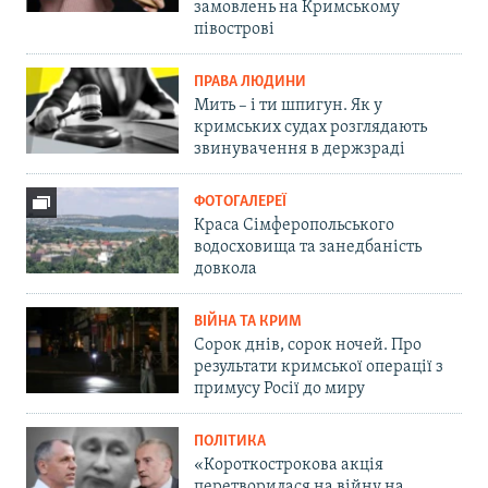
замовлень на Кримському
півострові
ПРАВА ЛЮДИНИ
Мить – і ти шпигун. Як у
кримських судах розглядають
звинувачення в держзраді
ФОТОГАЛЕРЕЇ
Краса Сімферопольського
водосховища та занедбаність
довкола
ВІЙНА ТА КРИМ
Сорок днів, сорок ночей. Про
результати кримської операції з
примусу Росії до миру
ПОЛІТИКА
«Короткострокова акція
перетворилася на війну на