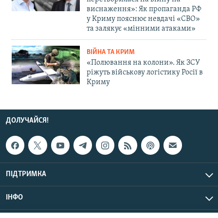
виснаження»: Як пропаганда РФ
у Криму пояснює невдачі «СВО»
та залякує «мінними атаками»
ВІЙНА ТА КРИМ
«Полювання на колони». Як ЗСУ
ріжуть військову логістику Росії в
Криму
ДОЛУЧАЙСЯ!
ПІДТРИМКА
ІНФО