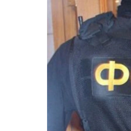
ВІДЕОУРОКИ «ELIFBE»
СВІДЧЕННЯ ОКУПАЦІЇ
УКРАЇНСЬКА ПРОБЛЕМА КРИМУ
ІНФОГРАФІКА