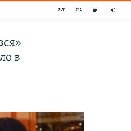
РУС
КТА
вся»
ло в