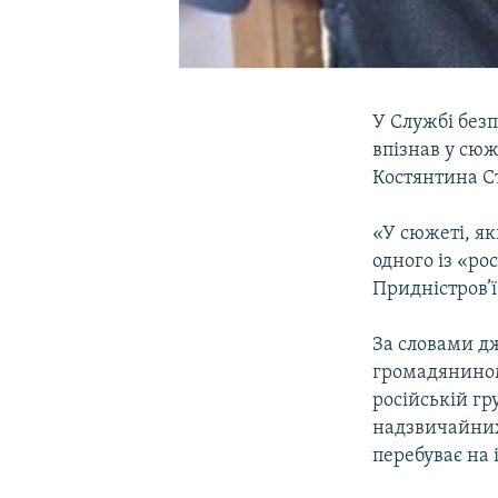
У Службі без
впізнав у сю
Костянтина Ст
«У сюжеті, як
одного із «ро
Придністров’ї
За словами д
громадянином 
російській гр
надзвичайних 
перебуває на 