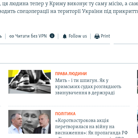
 ця людина тепер у Криму виконує ту саму місію, а са
оводить спецоперації на території України під прикрит
ь
Читати без VPN
Follow us
Print
ПРАВА ЛЮДИНИ
Мить – і ти шпигун. Як у
кримських судах розглядають
звинувачення в держзраді
ПОЛІТИКА
«Короткострокова акція
перетворилася на війну на
виснаження»: Як пропаганда РФ