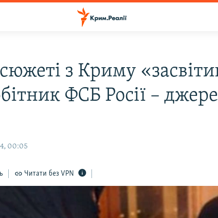
есюжеті з Криму «засвіти
бітник ФСБ Росії – джере
4, 00:05
ь
Читати без VPN