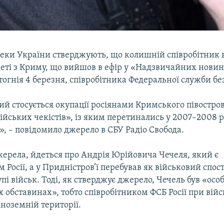
пеки України стверджують, що колишній співробітник 
жеті з Криму, що вийшов в ефір у «Надзвичайних нови
огнія 4 березня, співробітника Федеральної служби без
ий стосується окупації росіянами Кримського півостров
сійських чекістів», із яким перетинались у 2007–2008 
», – повідомило джерело в СБУ Радіо Свобода.
жерела, йдеться про Андрія Юрійовича Чечеля, який є
Росії, а у Придністров’ї перебував як військовий спос
упі військ. Тоді, як стверджує джерело, Чечель був «осо
обставинах», тобто співробітником ФСБ Росії при війс
іноземній території.