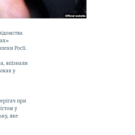
відомства
нах»
пеки Росії.
а, впізнали
роках у
терігач при
бістом у
ьку, яке