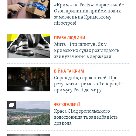
«Крим – не Росія»: маркетплейс
Ozon припинив прийом нових
замовлень на Кримському
півострові
ПРАВА ЛЮДИНИ
Мить – і ти шпигун. Як у
кримських судах розглядають
звинувачення в держзраді
ВІЙНА ТА КРИМ
Сорок днів, сорок ночей. Про
результати кримської операції з
примусу Росії до миру
ФОТОГАЛЕРЕЇ
Краса Сімферопольського
водосховища та занедбаність
довкола