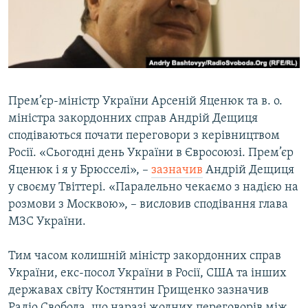
ВІДЕОУРОКИ «ELIFBE»
Русский
СВІДЧЕННЯ ОКУПАЦІЇ
Qırımtatar
УКРАЇНСЬКА ПРОБЛЕМА КРИМУ
ДОЛУЧАЙСЯ!
ІНФОГРАФІКА
Прем’єр-міністр України Арсеній Яценюк та в. о.
міністра закордонних справ Андрій Дещиця
сподіваються почати переговори з керівництвом
Усі сайти RFE/RL
Росії. «Сьогодні день України в Євросоюзі. Прем’єр
Яценюк і я у Брюсселі», –
зазначив
Андрій Дещиця
у своєму Твіттері. «Паралельно чекаємо з надією на
розмови з Москвою», – висловив сподівання глава
МЗС України.
Тим часом колишній міністр закордонних справ
України, екс-посол України в Росії, США та інших
державах світу Костянтин Грищенко зазначив
Радіо Свобода, що наразі жодних переговорів між