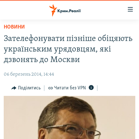
Доступність
посилання
Перейти
НОВИНИ
до
НОВИНИ
Зателефонувати пізніше обіцяють
основного
ВОДА.КРИМ
матеріалу
українським урядовцям, які
ВІДЕО ТА ФОТО
Перейти
дзвонять до Москви
до
ПОЛІТИКА
основної
06 березень 2014, 14:44
БЛОГИ
навігації
Перейти
Поділитись
Читати без VPN
ПОГЛЯД
до
ІНТЕРВ'Ю
пошуку
ВСЕ ЗА ДЕНЬ
СПЕЦПРОЕКТИ
ЯК ОБІЙТИ БЛОКУВАННЯ
ДЕПОРТАЦІЯ