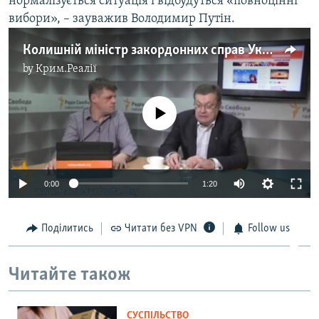
нормалізується ситуація і відбудуться «повноцінні
вибори», – зауважив Володимир Путін.
Колишній міністр закордонних справ України Костянтин Грищенко – в ефірі Радіо Свобода
by
Крим.Реалії
No media source currently available
0:00
1:20
Поділитись
Читати без VPN
Follow us
Читайте також
СУСПІЛЬСТВО