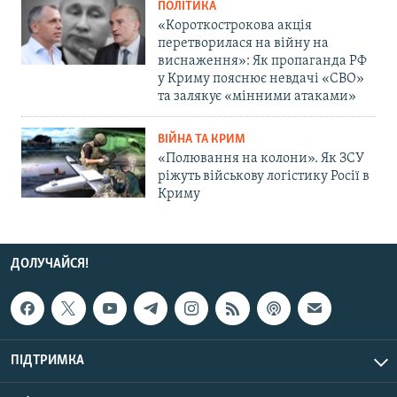
ПОЛІТИКА
«Короткострокова акція
перетворилася на війну на
виснаження»: Як пропаганда РФ
у Криму пояснює невдачі «СВО»
та залякує «мінними атаками»
ВІЙНА ТА КРИМ
«Полювання на колони». Як ЗСУ
ріжуть військову логістику Росії в
Криму
ДОЛУЧАЙСЯ!
ПІДТРИМКА