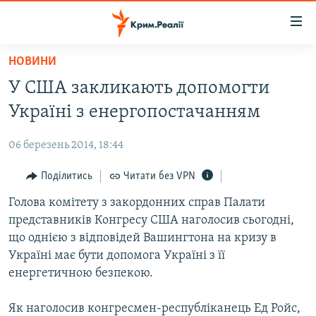
Доступність
посилання
Перейти
НОВИНИ
до
НОВИНИ
У США закликають допомогти
основного
ВОДА.КРИМ
матеріалу
Україні з енергопостачанням
ВІДЕО ТА ФОТО
Перейти
до
06 березень 2014, 18:44
ПОЛІТИКА
основної
БЛОГИ
Поділитись
Читати без VPN
навігації
Перейти
ПОГЛЯД
Голова комітету з закордонних справ Палати
до
представників Конгресу США наголосив сьогодні,
ІНТЕРВ'Ю
пошуку
що однією з відповідей Вашингтона на кризу в
ВСЕ ЗА ДЕНЬ
Україні має бути допомога Україні з її
енергетичною безпекою.
СПЕЦПРОЕКТИ
ЯК ОБІЙТИ БЛОКУВАННЯ
ДЕПОРТАЦІЯ
Як наголосив конгресмен-республіканець Ед Ройс,