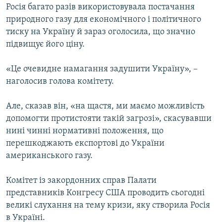
Росія багато разів використовувала постачання
ВІДЕОУРОКИ «ELIFBE»
Русский
природного газу для економічного і політичного
СВІДЧЕННЯ ОКУПАЦІЇ
тиску на Україну й зараз оголосила, що значно
Qırımtatar
підвищує його ціну.
УКРАЇНСЬКА ПРОБЛЕМА КРИМУ
ДОЛУЧАЙСЯ!
ІНФОГРАФІКА
«Це очевидне намагання задушити Україну», –
наголосив голова комітету.
Але, сказав він, «на щастя, ми маємо можливість
Усі сайти RFE/RL
допомогти протистояти такій загрозі», скасувавши
нині чинні нормативні положення, що
перешкоджають експортові до України
американського газу.
Комітет із закордонних справ Палати
представників Конгресу США проводить сьогодні
великі слухання на тему кризи, яку створила Росія
в Україні.