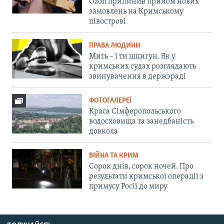
Ozon припинив прийом нових
замовлень на Кримському
півострові
ПРАВА ЛЮДИНИ
Мить – і ти шпигун. Як у
кримських судах розглядають
звинувачення в держзраді
ФОТОГАЛЕРЕЇ
Краса Сімферопольського
водосховища та занедбаність
довкола
ВІЙНА ТА КРИМ
Сорок днів, сорок ночей. Про
результати кримської операції з
примусу Росії до миру