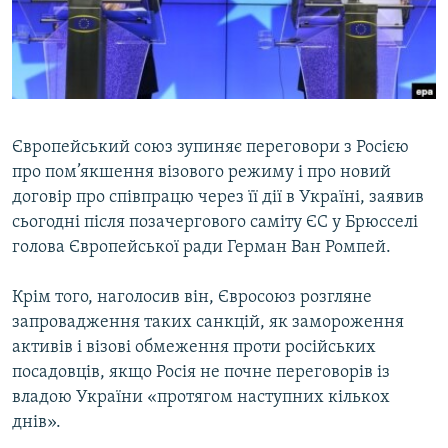
ВІДЕОУРОКИ «ELIFBE»
Русский
СВІДЧЕННЯ ОКУПАЦІЇ
Qırımtatar
УКРАЇНСЬКА ПРОБЛЕМА КРИМУ
ДОЛУЧАЙСЯ!
ІНФОГРАФІКА
Європейський союз зупиняє переговори з Росією
про пом’якшення візового режиму і про новий
договір про співпрацю через її дії в Україні, заявив
Усі сайти RFE/RL
сьогодні після позачергового саміту ЄС у Брюсселі
голова Європейської ради Герман Ван Ромпей.
Крім того, наголосив він, Євросоюз розгляне
запровадження таких санкцій, як замороження
активів і візові обмеження проти російських
посадовців, якщо Росія не почне переговорів із
владою України «протягом наступних кількох
днів».