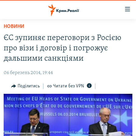
Доступність
посилання
Перейти
НОВИНИ
до
НОВИНИ
ЄС зупиняє переговори з Росією
основного
ВОДА.КРИМ
матеріалу
про візи і договір і погрожує
ВІДЕО ТА ФОТО
Перейти
дальшими санкціями
до
ПОЛІТИКА
основної
06 березень 2014, 19:44
БЛОГИ
навігації
Перейти
Поділитись
Читати без VPN
ПОГЛЯД
до
ІНТЕРВ'Ю
пошуку
ВСЕ ЗА ДЕНЬ
СПЕЦПРОЕКТИ
ЯК ОБІЙТИ БЛОКУВАННЯ
ДЕПОРТАЦІЯ