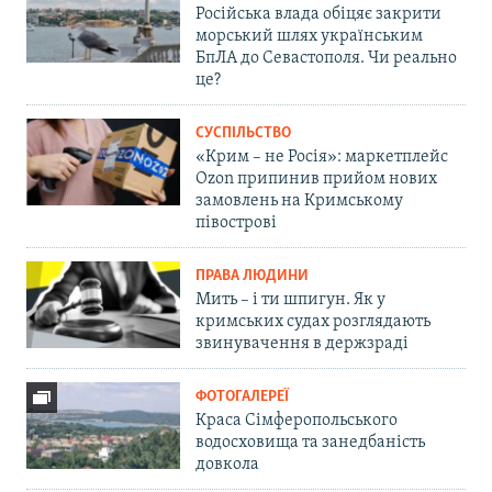
Російська влада обіцяє закрити
морський шлях українським
БпЛА до Севастополя. Чи реально
це?
СУСПІЛЬСТВО
«Крим – не Росія»: маркетплейс
Ozon припинив прийом нових
замовлень на Кримському
півострові
ПРАВА ЛЮДИНИ
Мить – і ти шпигун. Як у
кримських судах розглядають
звинувачення в держзраді
ФОТОГАЛЕРЕЇ
Краса Сімферопольського
водосховища та занедбаність
довкола