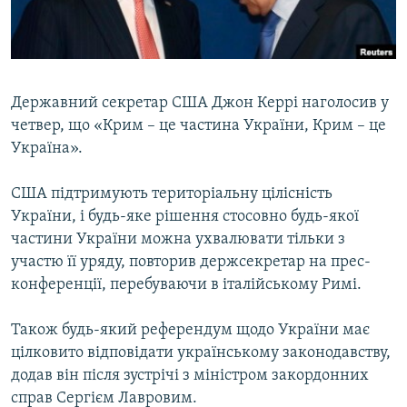
ВІДЕОУРОКИ «ELIFBE»
Русский
СВІДЧЕННЯ ОКУПАЦІЇ
Qırımtatar
УКРАЇНСЬКА ПРОБЛЕМА КРИМУ
Державний секретар США Джон Керрі наголосив у
ДОЛУЧАЙСЯ!
ІНФОГРАФІКА
четвер, що «Крим – це частина України, Крим – це
Україна».
США підтримують територіальну цілісність
Усі сайти RFE/RL
України, і будь-яке рішення стосовно будь-якої
частини України можна ухвалювати тільки з
участю її уряду, повторив держсекретар на прес-
конференції, перебуваючи в італійському Римі.
Також будь-який референдум щодо України має
цілковито відповідати українському законодавству,
додав він після зустрічі з міністром закордонних
справ Сергієм Лавровим.