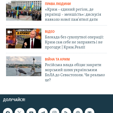
ПРАВА ЛЮДИНИ
«Крим – єдиний регіон, де
українці – меншість»: дискусія
навколо нової пам'ятної дати
ВІДЕО
Блокада без сухопутної операції:
Крим сам себе не заправить і не
прогодує | Крим.Реалії
ВІЙНА ТА КРИМ
Російська влада обіцяє закрити
морський шлях українським
БпЛА до Севастополя. Чи реально
це?
ДОЛУЧАЙСЯ!