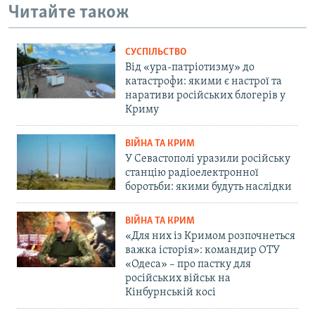
Читайте також
СУСПІЛЬСТВО
Від «ура-патріотизму» до
катастрофи: якими є настрої та
наративи російських блогерів у
Криму
ВІЙНА ТА КРИМ
У Севастополі уразили російську
станцію радіоелектронної
боротьби: якими будуть наслідки
ВІЙНА ТА КРИМ
«Для них із Кримом розпочнеться
важка історія»: командир ОТУ
«Одеса» – про пастку для
російських військ на
Кінбурнській косі