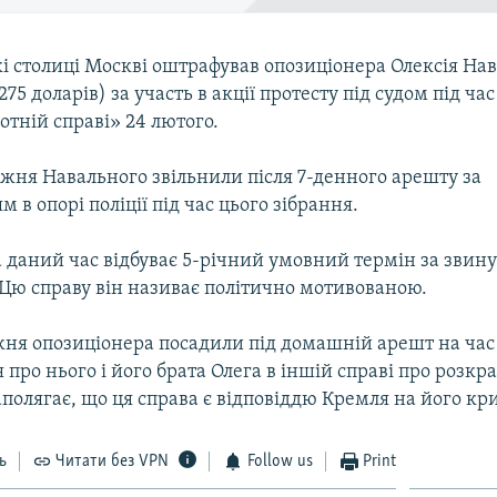
кі столиці Москві оштрафував опозиціонера Олексія Нав
(275 доларів) за участь в акції протесту під судом під ч
отній справі» 24 лютого.
жня Навального звільнили після 7-денного арешту за
 в опорі поліції під час цього зібрання.
 даний час відбуває 5-річний умовний термін за звин
 Цю справу він називає політично мотивованою.
ня опозиціонера посадили під домашній арешт на час
 про нього і його брата Олега в іншій справі про розкр
олягає, що ця справа є відповіддю Кремля на його кр
ь
Читати без VPN
Follow us
Print