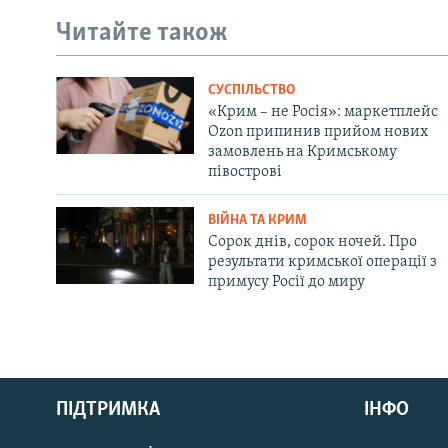
Читайте також
СУСПІЛЬСТВО
«Крим – не Росія»: маркетплейс
Ozon припинив прийом нових
замовлень на Кримському
півострові
ВІЙНА ТА КРИМ
Сорок днів, сорок ночей. Про
результати кримської операції з
примусу Росії до миру
Русский
ПІДТРИМКА
ІНФО
Qırımtatar