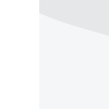
ВІДЕОУРОКИ «ELIFBE»
СВІДЧЕННЯ ОКУПАЦІЇ
УКРАЇНСЬКА ПРОБЛЕМА КРИМУ
ІНФОГРАФІКА