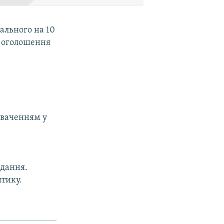
ального на 10
ас оголошення
уваченням у
адання.
итику.