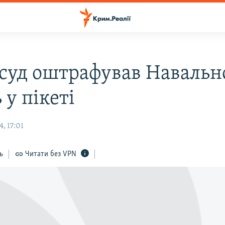
 суд оштрафував Навальн
 у пікеті
, 17:01
ь
Читати без VPN