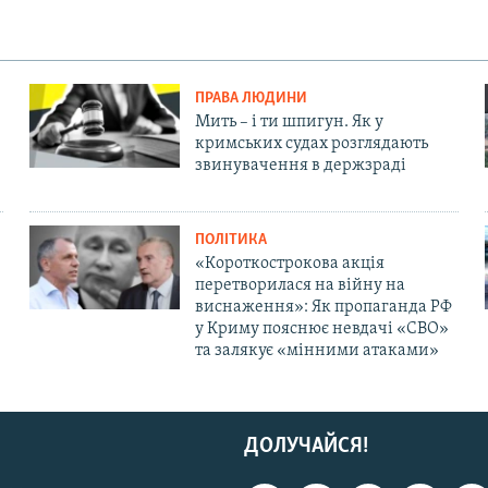
ПРАВА ЛЮДИНИ
Мить – і ти шпигун. Як у
кримських судах розглядають
звинувачення в держзраді
ПОЛІТИКА
«Короткострокова акція
перетворилася на війну на
виснаження»: Як пропаганда РФ
у Криму пояснює невдачі «СВО»
та залякує «мінними атаками»
ДОЛУЧАЙСЯ!