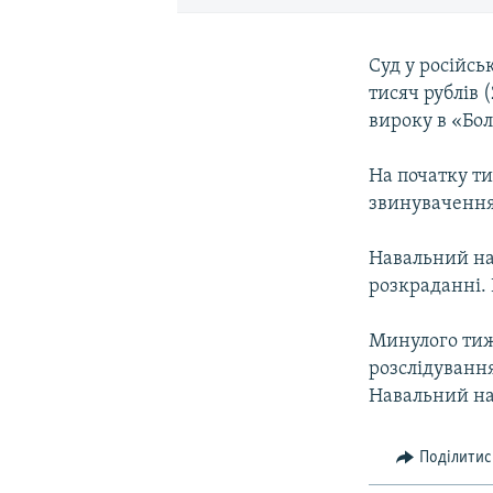
Суд у російсь
тисяч рублів 
вироку в «Бол
На початку ти
звинуваченням
Навальний на
розкраданні.
Минулого тиж
розслідування
Навальний нап
Поділитис