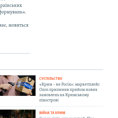
країнських
 формувань».
ває, мовиться
СУСПІЛЬСТВО
«Крим – не Росія»: маркетплейс
Ozon припинив прийом нових
замовлень на Кримському
півострові
ВІЙНА ТА КРИМ