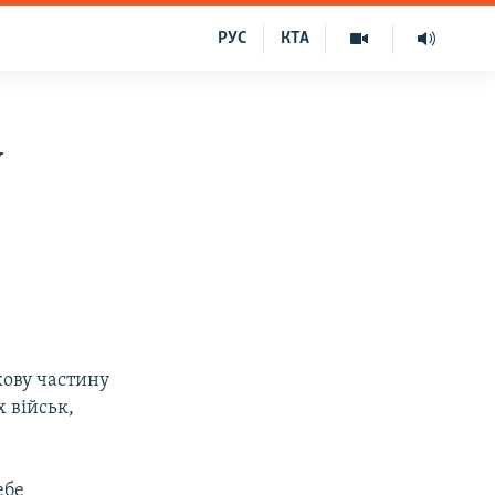
РУС
КТА
у
кову частину
 військ,
ебе