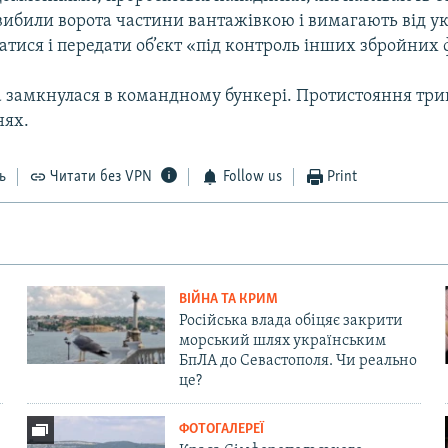
вибили ворота частини вантажівкою і вимагають від у
атися і передати об’єкт «під контроль інших збройних
а замкнулася в командному бункері. Протистояння три
нях.
ь
Читати без VPN
Follow us
Print
ВІЙНА ТА КРИМ
Російська влада обіцяє закрити
морський шлях українським
БпЛА до Севастополя. Чи реально
це?
ФОТОГАЛЕРЕЇ