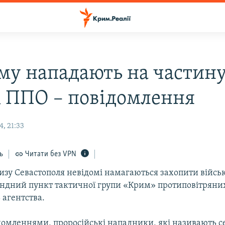
му нападають на частин
к ППО – повідомлення
, 21:33
ь
Читати без VPN
изу Севастополя невідомі намагаються захопити війсь
андний пункт тактичної групи «Крим» протиповітряних
 агентства.
домленнями, проросійські нападники, які називають с