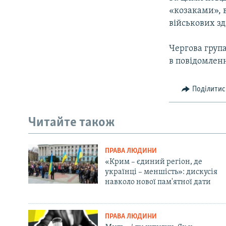
ВІДЕОУРОКИ «ELIFBE»
«козаками», 
СВІДЧЕННЯ ОКУПАЦІЇ
військових зд
УКРАЇНСЬКА ПРОБЛЕМА КРИМУ
Чергова груп
ІНФОГРАФІКА
в повідомлен
Поділитис
Читайте також
ПРАВА ЛЮДИНИ
«Крим – єдиний регіон, де
українці – меншість»: дискусія
навколо нової пам'ятної дати
ПРАВА ЛЮДИНИ