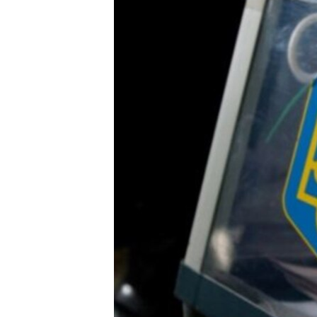
ВІДЕОУРОКИ «ELIFBE»
СВІДЧЕННЯ ОКУПАЦІЇ
УКРАЇНСЬКА ПРОБЛЕМА КРИМУ
ІНФОГРАФІКА