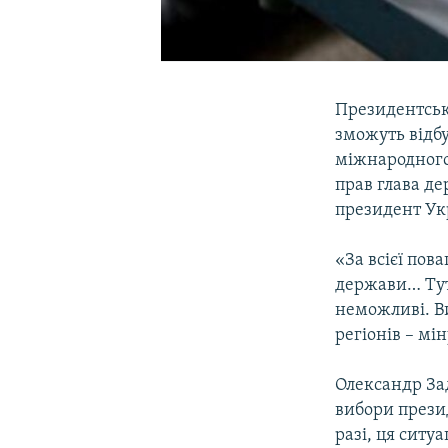
Президентські
зможуть відбу
міжнародного 
прав глава де
президент Ук
«За всієї пов
держави… Тут
неможливі. Ви
регіонів – мі
Олександр Зад
вибори презид
разі, ця ситу