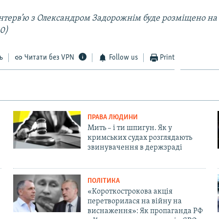
інтерв’ю з Олександром Задорожнім буде розміщено на 
30)
ь
Читати без VPN
Follow us
Print
ПРАВА ЛЮДИНИ
Мить – і ти шпигун. Як у
кримських судах розглядають
звинувачення в держзраді
ПОЛІТИКА
«Короткострокова акція
перетворилася на війну на
виснаження»: Як пропаганда РФ