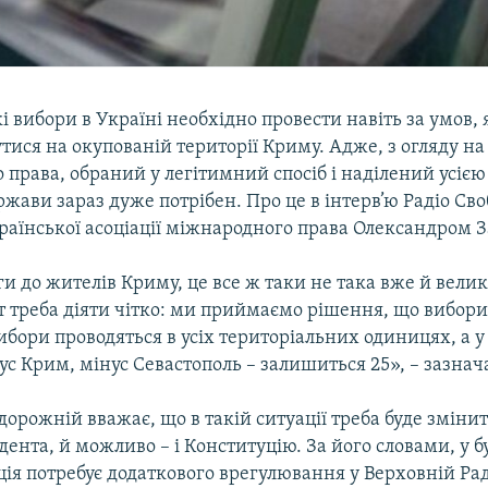
 вибори в Україні необхідно провести навіть за умов,
тися на окупованій території Криму. Адже, з огляду н
права, обраний у легітимний спосіб і наділений усіє
ржави зараз дуже потрібен. Про це в інтерв’ю Радіо Св
раїнської асоціації міжнародного права Олександром 
аги до жителів Криму, це все ж таки не така вже й вели
 треба діяти чітко: ми приймаємо рішення, що вибори
бори проводяться в усіх територіальних одиницях, а у 
нус Крим, мінус Севастополь – залишиться 25», – зазнача
орожній вважає, що в такій ситуації треба буде зміни
ента, й можливо – і Конституцію. За його словами, у 
ація потребує додаткового врегулювання у Верховній Рад