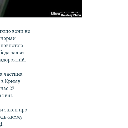
 якщо вони не
а норми
ю повнотою
обода заяви
Задорожній.
ка частина
 в Криму
нас 27
є він.
ти закон про
будь-якому
і.