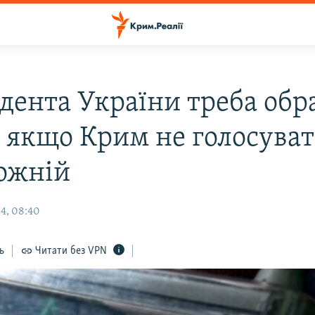
дента України треба обр
ь якщо Крим не голосува
ожній
4, 08:40
ь
Читати без VPN