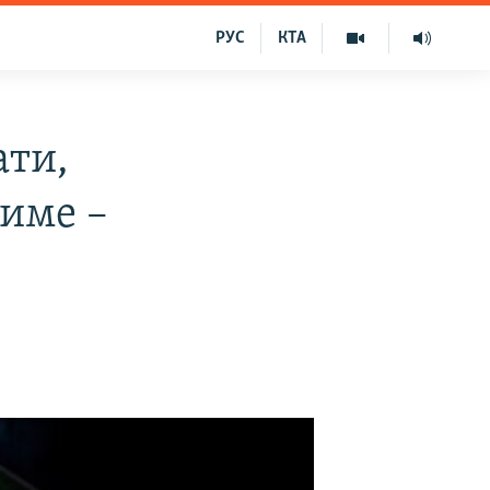
РУС
КТА
ати,
тиме –