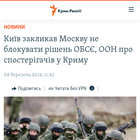
Доступність
посилання
Перейти
НОВИНИ
до
НОВИНИ
Київ закликав Москву не
основного
ВОДА.КРИМ
матеріалу
блокувати рішень ОБСЄ, ООН про
ВІДЕО ТА ФОТО
Перейти
спостерігачів у Криму
до
ПОЛІТИКА
основної
08 березень 2014, 11:42
БЛОГИ
навігації
Перейти
Поділитись
Читати без VPN
ПОГЛЯД
до
ІНТЕРВ'Ю
пошуку
ВСЕ ЗА ДЕНЬ
СПЕЦПРОЕКТИ
ЯК ОБІЙТИ БЛОКУВАННЯ
ДЕПОРТАЦІЯ