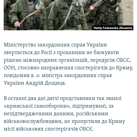
ВІДЕОУРОКИ «ELIFBE»
Русский
СВІДЧЕННЯ ОКУПАЦІЇ
Qırımtatar
УКРАЇНСЬКА ПРОБЛЕМА КРИМУ
ДОЛУЧАЙСЯ!
ІНФОГРАФІКА
Міністерство закордонних справ України
звертається до Росії з проханням не блокувати
рішень міжнародних організацій, передусім ОБСЄ,
Усі сайти RFE/RL
ООН, стосовно направлення спостерігачів до Криму,
повідомив в. о. міністра закордонних справ
України Андрій Дещиця.
В останні два дні двічі представники так званої
«кримської самооборони», підтримувані, за
непідтвердженими даними, російськими
військовослужбовцями, не пропустили до Криму
місії військових спостерігачів ОБСЄ.