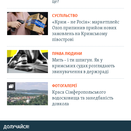
це?
СУСПІЛЬСТВО
«Крим – не Росія»: маркетплейс
Ozon припинив прийом нових
замовлень на Кримському
півострові
ПРАВА ЛЮДИНИ
Мить – і ти шпигун. Як у
кримських судах розглядають
звинувачення в держзраді
ФОТОГАЛЕРЕЇ
Краса Сімферопольського
водосховища та занедбаність
довкола
ДОЛУЧАЙСЯ!