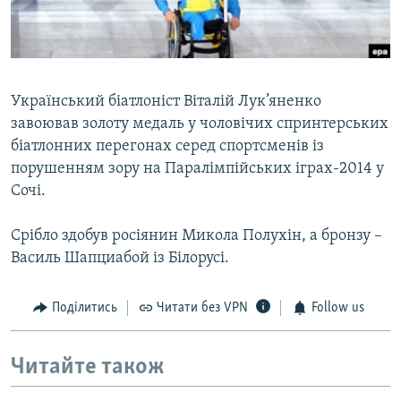
ВІДЕОУРОКИ «ELIFBE»
Русский
СВІДЧЕННЯ ОКУПАЦІЇ
Qırımtatar
УКРАЇНСЬКА ПРОБЛЕМА КРИМУ
Український біатлоніст Віталій Лук’яненко
ДОЛУЧАЙСЯ!
ІНФОГРАФІКА
завоював золоту медаль у чоловічих спринтерських
біатлонних перегонах серед спортсменів із
порушенням зору на Паралімпійських іграх-2014 у
Сочі.
Усі сайти RFE/RL
Срібло здобув росіянин Микола Полухін, а бронзу –
Василь Шапциабой із Білорусі.
Поділитись
Читати без VPN
Follow us
Читайте також