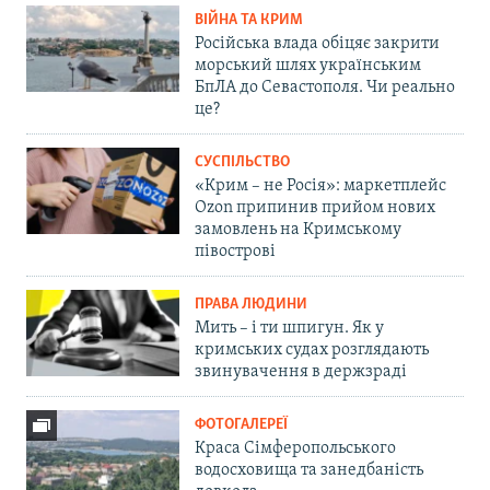
ВІЙНА ТА КРИМ
Російська влада обіцяє закрити
морський шлях українським
БпЛА до Севастополя. Чи реально
це?
СУСПІЛЬСТВО
«Крим – не Росія»: маркетплейс
Ozon припинив прийом нових
замовлень на Кримському
півострові
ПРАВА ЛЮДИНИ
Мить – і ти шпигун. Як у
кримських судах розглядають
звинувачення в держзраді
ФОТОГАЛЕРЕЇ
Краса Сімферопольського
водосховища та занедбаність