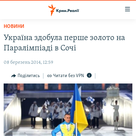
Доступність
посилання
Перейти
НОВИНИ
до
НОВИНИ
Україна здобула перше золото на
основного
ВОДА.КРИМ
матеріалу
Паралімпіаді в Сочі
ВІДЕО ТА ФОТО
Перейти
до
08 березень 2014, 12:59
ПОЛІТИКА
основної
БЛОГИ
Поділитись
Читати без VPN
навігації
Перейти
ПОГЛЯД
до
ІНТЕРВ'Ю
пошуку
ВСЕ ЗА ДЕНЬ
СПЕЦПРОЕКТИ
ЯК ОБІЙТИ БЛОКУВАННЯ
ДЕПОРТАЦІЯ