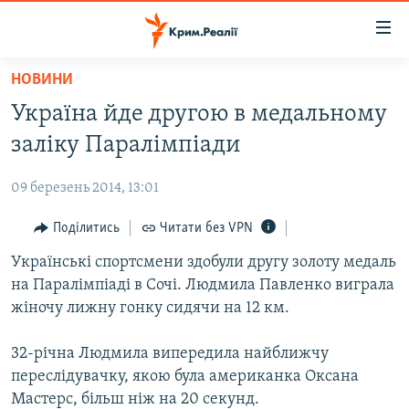
Доступність
посилання
Перейти
НОВИНИ
до
НОВИНИ
Україна йде другою в медальному
основного
ВОДА.КРИМ
матеріалу
заліку Паралімпіади
ВІДЕО ТА ФОТО
Перейти
до
09 березень 2014, 13:01
ПОЛІТИКА
основної
БЛОГИ
Поділитись
Читати без VPN
навігації
Перейти
ПОГЛЯД
Українські спортсмени здобули другу золоту медаль
до
на Паралімпіаді в Сочі. Людмила Павленко виграла
ІНТЕРВ'Ю
пошуку
жіночу лижну гонку сидячи на 12 км.
ВСЕ ЗА ДЕНЬ
32-річна Людмила випередила найближчу
СПЕЦПРОЕКТИ
переслідувачку, якою була американка Оксана
ЯК ОБІЙТИ БЛОКУВАННЯ
ДЕПОРТАЦІЯ
Мастерс, більш ніж на 20 секунд.