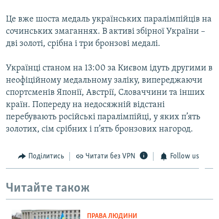
ВІДЕОУРОКИ «ELIFBE»
Русский
Це вже шоста медаль українських паралімпійців на
СВІДЧЕННЯ ОКУПАЦІЇ
сочинських змаганнях. В активі збірної України –
Qırımtatar
дві золоті, срібна і три бронзові медалі.
УКРАЇНСЬКА ПРОБЛЕМА КРИМУ
ДОЛУЧАЙСЯ!
ІНФОГРАФІКА
Українці станом на 13:00 за Києвом ідуть другими в
неофіційному медальному заліку, випереджаючи
спортсменів Японії, Австрії, Словаччини та інших
країн. Попереду на недосяжній відстані
Усі сайти RFE/RL
перебувають російські паралімпійці, у яких п’ять
золотих, сім срібних і п’ять бронзових нагород.
Поділитись
Читати без VPN
Follow us
Читайте також
ПРАВА ЛЮДИНИ