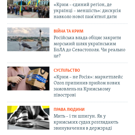
«Крим – єдиний регіон, де
українці – меншість»: дискусія
навколо нової пам'ятної дати
ВІЙНА ТА КРИМ
Російська влада обіцяє закрити
морський шлях українським
БпЛА до Севастополя. Чи реально
це?
СУСПІЛЬСТВО
«Крим – не Росія»: маркетплейс
Ozon припинив прийом нових
замовлень на Кримському
півострові
ПРАВА ЛЮДИНИ
Мить – і ти шпигун. Як у
кримських судах розглядають
звинувачення в держзраді