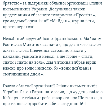
братство» за підтримки обласної організації Спілки
ВІДЕОУРОКИ «ELIFBE»
Русский
письменників України. Долучилися також
СВІДЧЕННЯ ОКУПАЦІЇ
представники обласного товариства «Просвіта»,
Qırımtatar
громадської організації «Майдан», журналісти,
УКРАЇНСЬКА ПРОБЛЕМА КРИМУ
просто перехожі.
ДОЛУЧАЙСЯ!
ІНФОГРАФІКА
Незмінний ведучий івано-франківського Майдану
Ростислав Микитюк зазначив, що для нього гаслом
життя є слова Шевченка «страшно впасти у
Усі сайти RFE/RL
кайдани, умирать в неволі, а ще гірше – спати,
спати і спати на волі». Для читання вибрав вірші
власне про волю і неволю, бо «вони пов’язані з
сьогоднішнім днем».
Голова обласної організації Спілки письменників
України Євген Баран наголосив, що «у день ювілею
Кобзаря не стільки треба говорити про Шевченка, а
про те, що слід зробити, аби сьогоднішній і