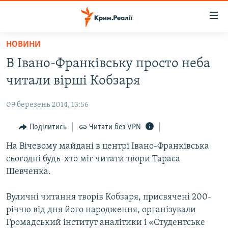
Доступність
посилання
Перейти
НОВИНИ
до
НОВИНИ
В Івано-Франківську просто неба
основного
ВОДА.КРИМ
матеріалу
читали вірші Кобзаря
ВІДЕО ТА ФОТО
Перейти
до
09 березень 2014, 13:56
ПОЛІТИКА
основної
БЛОГИ
Поділитись
Читати без VPN
навігації
Перейти
ПОГЛЯД
На Вічевому майдані в центрі Івано-Франківська
до
сьогодні будь-хто міг читати твори Тараса
ІНТЕРВ'Ю
пошуку
Шевченка.
ВСЕ ЗА ДЕНЬ
Вуличні читання творів Кобзаря, присвячені 200-
СПЕЦПРОЕКТИ
річчю від дня його народження, організували
ЯК ОБІЙТИ БЛОКУВАННЯ
ДЕПОРТАЦІЯ
Громадський інститут аналітики і «Студентське