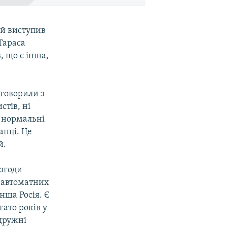
й виступив
Тараса
, що є інша,
 говорили з
стів, ні
т нормальні
анці. Це
й.
 згоди
и автоматних
інша Росія. Є
ато років у
 дружні