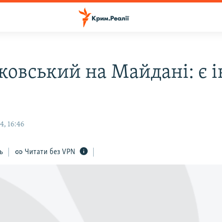
ковський на Майдані: є 
, 16:46
ь
Читати без VPN