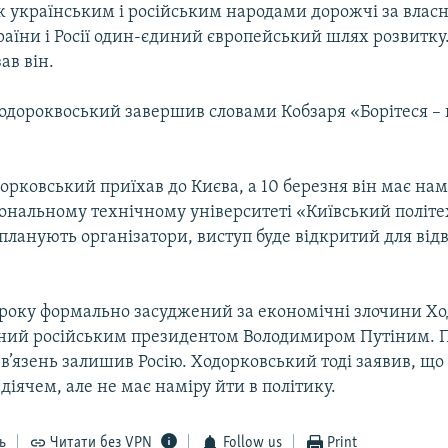
 українським і російським народами дорожчі за власну
раїни і Росії один-єдиний європейський шлях розвитку
зав він.
Ходороквоський завершив словами Кобзаря «Борітеся – 
орковський приїхав до Києва, а 10 березня він має на
іональному технічному університеті «Київський політ
 планують організатори, виступ буде відкритий для від
3 року формально засуджений за економічні злочини Х
ний російським президентом Володимиром Путіним. П
в’язень залишив Росію. Ходорковський тоді заявив, що
іячем, але не має наміру йти в політику.
ь
Читати без VPN
Follow us
Print