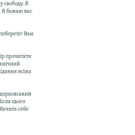
 свободу. Я
. Я бажаю вас
поборете! Вам
мір прочитати
ехнічний
відання всіма
одорковський
ісля цього
 бачить себе