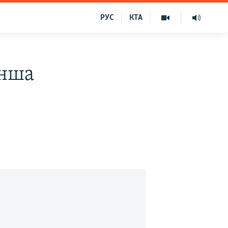
РУС
КТА
інша