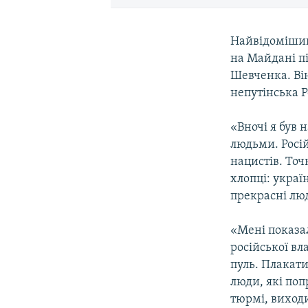
Найвідомішии
на Майдані пі
Шевченка. Він
непутінська Р
«Вночі я був 
людьми. Росій
нацистів. Точ
хлопці: украї
прекрасні люд
«Мені показал
російської вл
пуль. Плакати 
люди, які поп
тюрмі, виходи