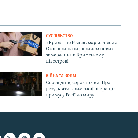
СУСПІЛЬСТВО
«Крим – не Росія»: маркетплейс
Ozon припинив прийом нових
замовлень на Кримському
півострові
ВІЙНА ТА КРИМ
Сорок днів, сорок ночей. Про
результати кримської операції з
примусу Росії до миру