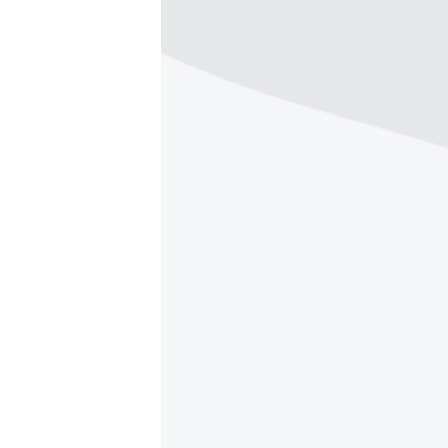
ВІДЕОУРОКИ «ELIFBE»
СВІДЧЕННЯ ОКУПАЦІЇ
УКРАЇНСЬКА ПРОБЛЕМА КРИМУ
ІНФОГРАФІКА