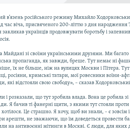
й в’язень російського режиму Михайло Ходорковськи
д час віча, присвяченого 200-літтю з дня народження 
 закликав українців продовжувати боротьбу і запевнив
осія.
на Майдані зі своїми українськими друзями. Ми багато
ська пропаганда, як завжди, бреше. Тут немає ні фаши
ніше, їх не більше, ніж на вулицях Москви і Пітера. Ту
нці, росіяни, кримські татари, мої ровесники воїни-афг
и, які відстояли свою свободу», – сказав Ходорковськи
и і розказали, що тут зробила влада. Вона це робила зі
ади. Я бачив ті фанерні щити, з якими тут стояли прот
хотілося. Це страшно. Я хочу, щоб ви знали, – є зовсім 
ри арешти, не зважаючи, що їм доведеться провести баг
ли на антивоєнні мітинги в Москві. Є люди, для яких