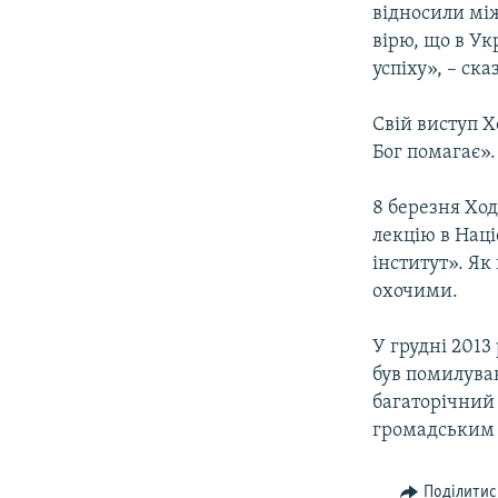
відносили між
вірю, що в Ук
успіху», – ска
Свій виступ 
Бог помагає».
8 березня Ход
лекцію в Нац
інститут». Як
охочими.
У грудні 201
був помилува
багаторічний 
громадським д
Поділитис