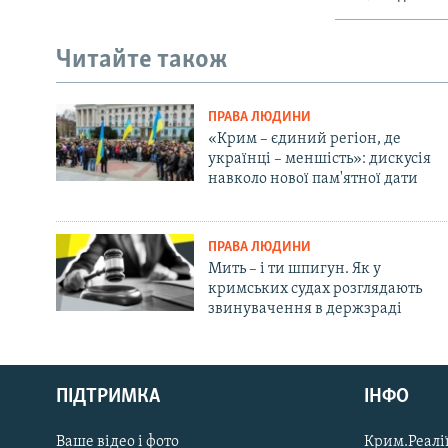
Читайте також
ПРАВА ЛЮДИНИ
«Крим – єдиний регіон, де
українці – меншість»: дискусія
навколо нової пам'ятної дати
ПРАВА ЛЮДИНИ
Мить – і ти шпигун. Як у
кримських судах розглядають
звинувачення в держзраді
Русский
ПІДТРИМКА
ІНФО
Qırımtatar
Ваше відео і фото
Крим.Реалії