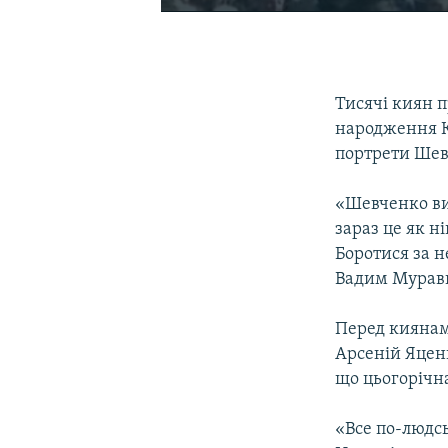
Тисячі киян 
народження К
портрети Шевч
«Шевченко вия
зараз це як ні
Боротися за 
Вадим Мурав
Перед киянам
Арсеній Яценю
що цьогорічна
«Все по-людсь