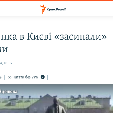
нка в Києві «засипали»
ми
, 18:57
ь
Читати без VPN
 Яценюка