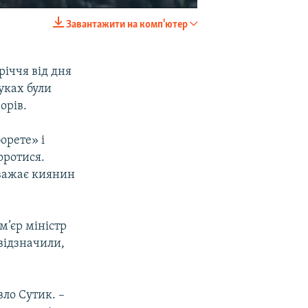
Завантажити на комп'ютер
EMBED
SHARE
іччя від дня
уках були
орів.
орете» і
боротися.
вважає киянин
м’єр міністр
відзначили,
ло Сутик. –