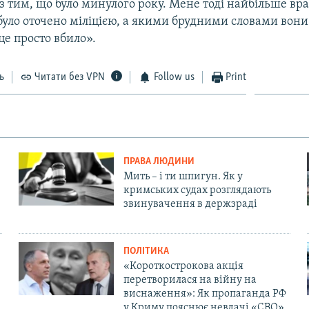
з тим, що було минулого року. Мене тоді найбільше вра
 було оточено міліцією, а якими брудними словами вони
це просто вбило».
ь
Читати без VPN
Follow us
Print
ПРАВА ЛЮДИНИ
Мить – і ти шпигун. Як у
кримських судах розглядають
звинувачення в держзраді
ПОЛІТИКА
«Короткострокова акція
перетворилася на війну на
виснаження»: Як пропаганда РФ
у Криму пояснює невдачі «СВО»