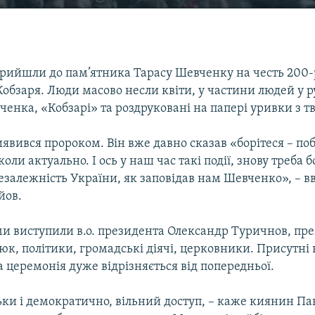
прийшли до пам’ятника Тарасу Шевченку на честь 200-р
обзаря. Люди масово несли квіти, у частини людей у р
енка, «Кобзарі» та роздруковані на папері уривки з тв
вився пророком. Він вже давно сказав «борітеся – поб
коли актуально. І ось у наш час такі події, знову треба 
незалежність України, як заповідав нам Шевченко», – 
йов.
и виступили в.о. президента Олександр Туричнов, пре
к, політики, громадські діячі, церковники. Присутні 
 церемонія дуже відрізняється від попередньої.
ки і демократично, вільний доступ, – каже киянин Пав