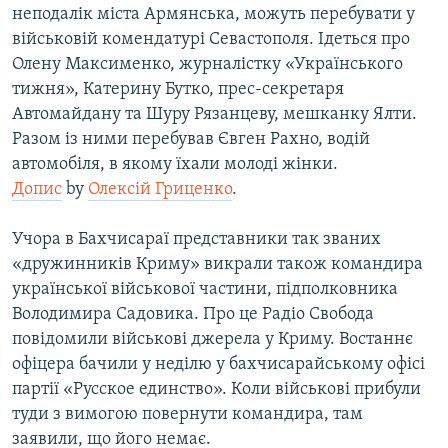
неподалік міста Армянська, можуть перебувати у
ВІДЕОУРОКИ «ELIFBE»
Русский
військовій комендатурі Севастополя. Ідеться про
СВІДЧЕННЯ ОКУПАЦІЇ
Олену Максименко, журналістку «Українського
Qırımtatar
тижня», Катерину Бутко, прес-секретаря
УКРАЇНСЬКА ПРОБЛЕМА КРИМУ
Автомайдану та Шуру Рязанцеву, мешканку Ялти.
ДОЛУЧАЙСЯ!
ІНФОГРАФІКА
Разом із ними перебував Євген Рахно, водій
автомобіля, в якому їхали молоді жінки.
Допис
by
Олексій Гриценко
.
Усі сайти RFE/RL
Учора в Бахчисараї представники так званих
«дружинників Криму» викрали також командира
української військової частини, підполковника
Володимира Садовика. Про це Радіо Свобода
повідомили військові джерела у Криму. Востаннє
офіцера бачили у неділю у бахчисарайському офісі
партії «Русское единство». Коли військові прибули
туди з вимогою повернути командира, там
заявили, що його немає.