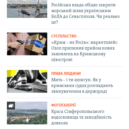
Російська влада обіцяє закрити
морський шлях українським
БпЛА до Севастополя. Чи реально
це?
СУСПІЛЬСТВО
«Крим – не Росія»: маркетплейс
Ozon припинив прийом нових
замовлень на Кримському
півострові
ПРАВА ЛЮДИНИ
Мить – і ти шпигун. Як у
кримських судах розглядають
звинувачення в держзраді
ФОТОГАЛЕРЕЇ
Краса Сімферопольського
водосховища та занедбаність
довкола