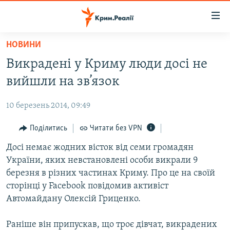
Доступність
посилання
Перейти
НОВИНИ
до
НОВИНИ
Викрадені у Криму люди досі не
основного
ВОДА.КРИМ
матеріалу
вийшли на зв’язок
ВІДЕО ТА ФОТО
Перейти
до
10 березень 2014, 09:49
ПОЛІТИКА
основної
БЛОГИ
Поділитись
Читати без VPN
навігації
Перейти
ПОГЛЯД
Досі немає жодних вісток від семи громадян
до
України, яких невстановлені особи викрали 9
ІНТЕРВ'Ю
пошуку
березня в різних частинах Криму. Про це на своїй
ВСЕ ЗА ДЕНЬ
сторінці у Facebook повідомив активіст
Автомайдану Олексій Гриценко.
СПЕЦПРОЕКТИ
ЯК ОБІЙТИ БЛОКУВАННЯ
ДЕПОРТАЦІЯ
Раніше він припускав, що троє дівчат, викрадених